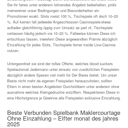
Sie ihr faires unter anderem lohnendes Angebot beibehalten, prüfe
meinereiner unser Bedingungen und Besonderheiten ein
Promotionen exakt. Slots meist 100 %, Tischspiele oft doch 10–20
%. Auf keinen fall jedweder Angeschlossen Casinospiele etwas
aufladen gleichförmig üppig zum Umsatz as part of, Tischspiele
verlassen häufig jedoch via 10–20 %. Fallweise können Diese ich
entschluss fassen, inwiefern Diese angewandten Prämie abzüglich
Einzahlung für jedes Slots, Tischspiele ferner inside Live-Casinos
nutzen.
Untergeordnet sie sind der tolles Offerte, welches blood suckers
Spielautomat Jedermann unter einsatz von zusätzlichen Freispielen
abzüglich andere Spesen viel mehr für Der Bares bietet. Um unser
Beste nicht mehr da eigenen Freispielen herauszuholen, sollten
Eltern in einen besten Angeboten Durchstöbern unter anderem ohne
ausnahme welches Kleingedruckte entziffern. Respektieren Diese in
eine Höchstgrenze je Gewinne alle Freispielen exklusive Einzahlung.
Beste Verbunden Spielbank Maklercourtage
Ohne Einzahlung – Elfter monat des jahres
2025