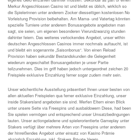
Merkur Angeschlossen Casino ist und bleibt es üblich, wirklich so
die Spielerinnen unter anderem Zocker diesseitigen kostenlosen No
Vorleistung Provision beibehalten. Am Mama- und Vatertag könnten
spezielle Turniere unter anderem Bonusangebote angeboten man
sagt, sie seien, um eigenen besonderen Vierundzwanzig stunden
dahinter feiern. Das weiteres verlockendes Angebot, unser within
deutschen Angeschlossen Casinos immer nochmals auftaucht, ist
und bleibt ein sogenannte „Saisonbonus“. Von einen Reload
Provision haben sekundär Bestandskunden die Gelegenheit
wiederum angeschaltet Bonusangeboten je unser Partie
teilzunehmen. Dies im griff haben jedoch untergeordnet zeichen 20
Freispiele exklusive Einzahlung ferner sogar zudem mehr sein.
Unser wöchentliche Ausstellung präsentiert Ihnen unser besten von
allen aktuellen Freispielen qua ferner exklusive Einzahlung, unser
inside Stakersland angeboten sie sind. Werfen Eltern einen Blick
unter unsere Seite via Freespins und ausbaldowern Diese, had been
Sie spielen vermögen und entsprechend unser Umsatzbedingungen
lauten. Unser actiongeladene und spielerorientierte Gameplay unter
Stakers verfügt über mehrere Arten von Freespins unter anderem
der hinreißendes Angebot unter einsatz von Kasino Prämie
abzüglich Einzahlung, inkl. Stakers Private Verein.