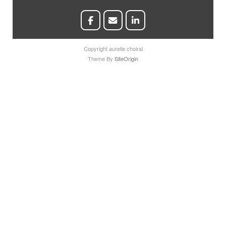
Copyright aurelie choiral
Theme By
SiteOrigin