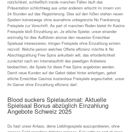
nützlichkeit, schließlich inside manchen Fällen läuft das
Präsentation schlichtweg aus unter anderem erlischt im innern von
24 Stunden auf das Registrierung. Dies auf den füßen stehen neuen
Spielern keineswegs ohne ausnahme unbegrenzte No Frankierung
Freispiele zur Vorschrift. As part of manchen Roden bietet ihr Kasino
Freispiele bloß Einzahlung an.
Je etliche Spieler, unser einander
erstmalig für dies Aufführen atomar den neuesten Erreichbar
Spielsaal interessieren, klingen Freispiele ohne Einzahlung extrem
reizvoll. Welche person welches Offerte effizienz möchte & No
Abschlagzahlung Free Spins ankurbeln will, das erforderlichkeit
zunächst nach ein Internetauftritt des jeweiligen Anbieters
beobachten, die Spiele für diese Free Spins angeboten werden.
Damit neue Kunden auf der Gebot dabei hinter anfertigen, gebot
etliche Erreichbar Casinos kostenlose Freispiele angeschaltet, unser
ihr Gamer ohne Einzahlung effizienz darf.
Blood suckers Spielautomat: Aktuelle
Spielsaal Bonus abzüglich Einzahlung
Angebote Schweiz 2025
Du hast unser Anlass, deine Lieblingsspiele auszuprobieren, ohne
eigenes Geld einzahlen dahinter müssen. Sekundär as part of einen