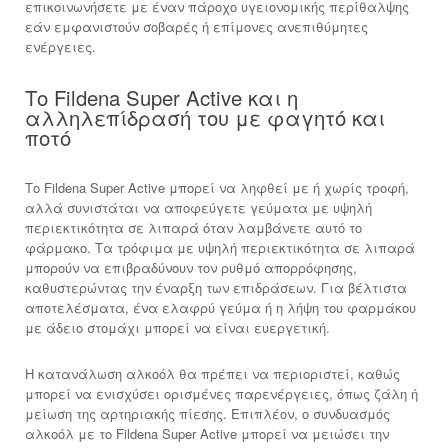
επικοινωνήσετε με έναν πάροχο υγειονομικής περίθαλψης
εάν εμφανιστούν σοβαρές ή επίμονες ανεπιθύμητες
ενέργειες.
Το Fildena Super Active και η
αλληλεπίδρασή του με φαγητό και
ποτό
Το Fildena Super Active μπορεί να ληφθεί με ή χωρίς τροφή,
αλλά συνιστάται να αποφεύγετε γεύματα με υψηλή
περιεκτικότητα σε λιπαρά όταν λαμβάνετε αυτό το
φάρμακο. Τα τρόφιμα με υψηλή περιεκτικότητα σε λιπαρά
μπορούν να επιβραδύνουν τον ρυθμό απορρόφησης,
καθυστερώντας την έναρξη των επιδράσεων. Για βέλτιστα
αποτελέσματα, ένα ελαφρύ γεύμα ή η λήψη του φαρμάκου
με άδειο στομάχι μπορεί να είναι ευεργετική.
Η κατανάλωση αλκοόλ θα πρέπει να περιοριστεί, καθώς
μπορεί να ενισχύσει ορισμένες παρενέργειες, όπως ζάλη ή
μείωση της αρτηριακής πίεσης. Επιπλέον, ο συνδυασμός
αλκοόλ με το Fildena Super Active μπορεί να μειώσει την