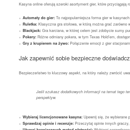
Kasyna online oferują szeroki asortyment gier, które przyciągają r
Automaty do gier:
To najpopularniejsza forma gier w kasynach 
Ruletka:
Klasyczna gra stołowa, w którą można grać zarówno w 
Blackjack:
Gra karciana, w której celem jest zdobycie sumy punk
Pokery:
Różne odmiany pokera, w tym Texas Hold’em, dostępne
Gry z krupierem na żywo:
Połączenie emocji z gier stacjonarn
Jak zapewnić sobie bezpieczne doświadcz
Bezpieczeństwo to kluczowy aspekt, na który należy zwrócić uw
Jeśli szukasz dodatkowych informacji na temat tego t
perspektyw.
Wybieraj licencjonowane kasyna:
Upewnij się, że wybierane p
Sprawdzaj opinie i recenzje:
Przeczytaj opinie innych graczy
Używaj bezpiecznych metod płatności:
Wybieraj sprawdzone 