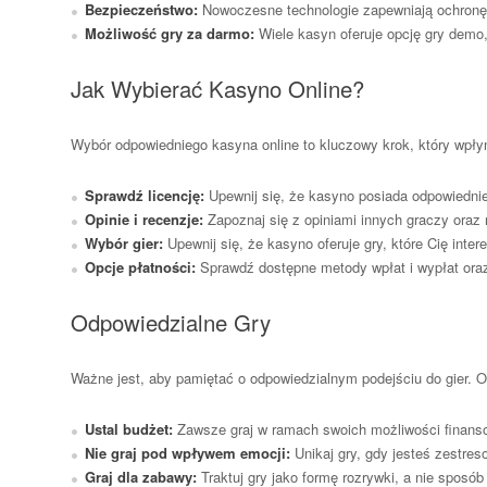
Bezpieczeństwo:
Nowoczesne technologie zapewniają ochronę 
Możliwość gry za darmo:
Wiele kasyn oferuje opcję gry demo,
Jak Wybierać Kasyno Online?
Wybór odpowiedniego kasyna online to kluczowy krok, który wpł
Sprawdź licencję:
Upewnij się, że kasyno posiada odpowiednie
Opinie i recenzje:
Zapoznaj się z opiniami innych graczy oraz
Wybór gier:
Upewnij się, że kasyno oferuje gry, które Cię intere
Opcje płatności:
Sprawdź dostępne metody wpłat i wypłat ora
Odpowiedzialne Gry
Ważne jest, aby pamiętać o odpowiedzialnym podejściu do gier. O
Ustal budżet:
Zawsze graj w ramach swoich możliwości finans
Nie graj pod wpływem emocji:
Unikaj gry, gdy jesteś zestre
Graj dla zabawy:
Traktuj gry jako formę rozrywki, a nie sposób