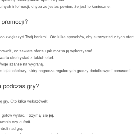
fnych informacji, chyba że jesteś pewien, że jest to konieczne.
 promocji?
co zwiększyć Twój bankroll. Oto kilka sposobów, aby skorzystać z tych ofert
prawdź, co zawiera oferta i jak można ją wykorzystać.
arto skorzystać z takich ofert.
woje szanse na wygraną.
m lojalnościowy, który nagradza regularnych graczy dodatkowymi bonusami.
m podczas gry?
 gry. Oto kilka wskazówek:
gotów wydać, i trzymaj się jej.
wania czy euforii.
roli nad grą.