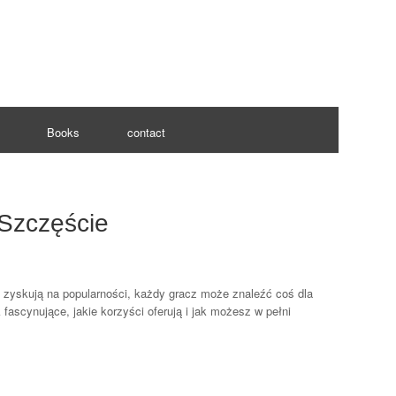
Books
contact
 Szczęście
e zyskują na popularności, każdy gracz może znaleźć coś dla
 fascynujące, jakie korzyści oferują i jak możesz w pełni