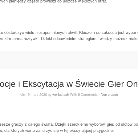
ych pieniędzy często prowadzi do jeszcze większych strat.
e dostarczyć wielu niezapomnianych chwil. Kluczem do sukcesu jest wybór o
ystkim formą rozrywki. Dzięki odpowiednim strategiom i wiedzy możesz maks
cje i Ekscytacja w Świecie Gier On
On 19 mars 2026 by
wertuslash
With
0
Comments -
Non classé
c rzesze graczy z całego świata. Dzięki szerokiemu wyborowi gier, od slotów p
dla których warto zanurzyć się w tej ekscytującej przygodzie.