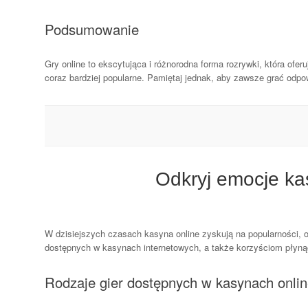
Podsumowanie
Gry online to ekscytująca i różnorodna forma rozrywki, która of
coraz bardziej popularne. Pamiętaj jednak, aby zawsze grać odpow
Odkryj emocje ka
W dzisiejszych czasach kasyna online zyskują na popularności, 
dostępnych w kasynach internetowych, a także korzyściom płynąc
Rodzaje gier dostępnych w kasynach onli