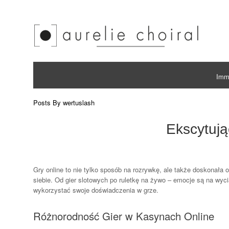
Immo
Posts By wertuslash
Ekscytują
Gry online to nie tylko sposób na rozrywkę, ale także doskonała
siebie. Od gier slotowych po ruletkę na żywo – emocje są na wycią
wykorzystać swoje doświadczenia w grze.
Różnorodność Gier w Kasynach Online