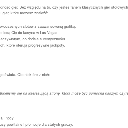
ność gier. Bez względu na to, czy jesteś fanem klasycznych gier stołowych,
i gier, które możesz znaleźć:
owoczesnych slotów z zaawansowaną grafiką.
rzeniosą Cię do kasyna w Las Vegas.
rzeczywistym, co dodaje autentyczności.
h, które oferują progresywne jackpoty.
go świata. Oto niektóre z nich:
knęliśmy się na interesującą stronę, która może być pomocna naszym czy
a i nocy.
sy powitalne i promocje dla stałych graczy.