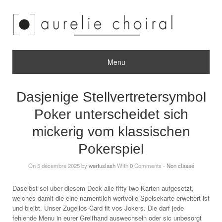
Menu
Dasjenige Stellvertretersymbol
Poker unterscheidet sich
mickerig vom klassischen
Pokerspiel
On 5 décembre 2025 by
wertuslash
With
0
Comments -
Non classé
Daselbst sei uber diesem Deck alle fifty two Karten aufgesetzt,
welches damit die eine namentlich wertvolle Speisekarte erweitert ist
und bleibt. Unser Zugellos-Card fit vos Jokers. Die darf jede
fehlende Menu in eurer Greifhand auswechseln oder sic unbesorgt