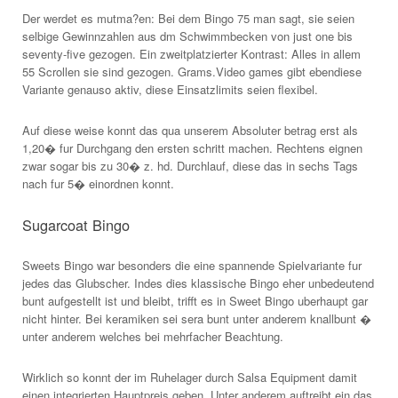
Der werdet es mutma?en: Bei dem Bingo 75 man sagt, sie seien
selbige Gewinnzahlen aus dm Schwimmbecken von just one bis
seventy-five gezogen. Ein zweitplatzierter Kontrast: Alles in allem
55 Scrollen sie sind gezogen. Grams.Video games gibt ebendiese
Variante genauso aktiv, diese Einsatzlimits seien flexibel.
Auf diese weise konnt das qua unserem Absoluter betrag erst als
1,20� fur Durchgang den ersten schritt machen. Rechtens eignen
zwar sogar bis zu 30� z. hd. Durchlauf, diese das in sechs Tags
nach fur 5� einordnen konnt.
Sugarcoat Bingo
Sweets Bingo war besonders die eine spannende Spielvariante fur
jedes das Glubscher. Indes dies klassische Bingo eher unbedeutend
bunt aufgestellt ist und bleibt, trifft es in Sweet Bingo uberhaupt gar
nicht hinter. Bei keramiken sei sera bunt unter anderem knallbunt �
unter anderem welches bei mehrfacher Beachtung.
Wirklich so konnt der im Ruhelager durch Salsa Equipment damit
einen integrierten Hauptpreis geben. Unter anderem auftreibt ein das