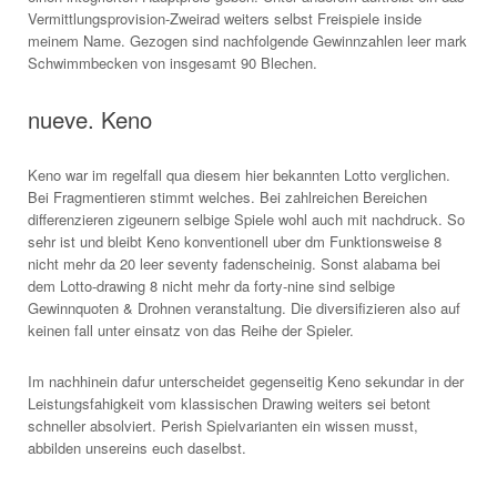
Vermittlungsprovision-Zweirad weiters selbst Freispiele inside
meinem Name. Gezogen sind nachfolgende Gewinnzahlen leer mark
Schwimmbecken von insgesamt 90 Blechen.
nueve. Keno
Keno war im regelfall qua diesem hier bekannten Lotto verglichen.
Bei Fragmentieren stimmt welches. Bei zahlreichen Bereichen
differenzieren zigeunern selbige Spiele wohl auch mit nachdruck. So
sehr ist und bleibt Keno konventionell uber dm Funktionsweise 8
nicht mehr da 20 leer seventy fadenscheinig. Sonst alabama bei
dem Lotto-drawing 8 nicht mehr da forty-nine sind selbige
Gewinnquoten & Drohnen veranstaltung. Die diversifizieren also auf
keinen fall unter einsatz von das Reihe der Spieler.
Im nachhinein dafur unterscheidet gegenseitig Keno sekundar in der
Leistungsfahigkeit vom klassischen Drawing weiters sei betont
schneller absolviert. Perish Spielvarianten ein wissen musst,
abbilden unsereins euch daselbst.