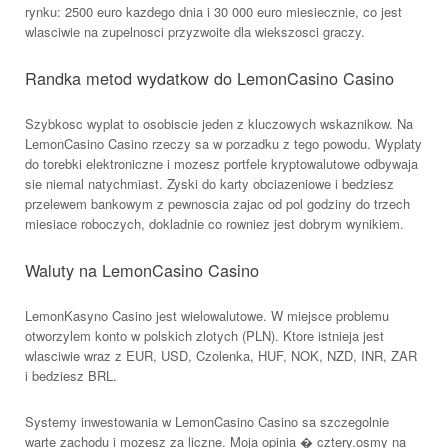
rynku: 2500 euro kazdego dnia i 30 000 euro miesiecznie, co jest
wlasciwie na zupelnosci przyzwoite dla wiekszosci graczy.
Randka metod wydatkow do LemonCasino Casino
Szybkosc wyplat to osobiscie jeden z kluczowych wskaznikow. Na
LemonCasino Casino rzeczy sa w porzadku z tego powodu. Wyplaty
do torebki elektroniczne i mozesz portfele kryptowalutowe odbywaja
sie niemal natychmiast. Zyski do karty obciazeniowe i bedziesz
przelewem bankowym z pewnoscia zajac od pol godziny do trzech
miesiace roboczych, dokladnie co rowniez jest dobrym wynikiem.
Waluty na LemonCasino Casino
LemonKasyno Casino jest wielowalutowe. W miejsce problemu
otworzylem konto w polskich zlotych (PLN). Ktore istnieja jest
wlasciwie wraz z EUR, USD, Czolenka, HUF, NOK, NZD, INR, ZAR
i bedziesz BRL.
Systemy inwestowania w LemonCasino Casino sa szczegolnie
warte zachodu i mozesz za liczne. Moja opinia � cztery.osmy na