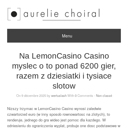
Menu
Na LemonCasino Casino
myslec o to ponad 6200 gier,
razem z dziesiatki i tysiace
slotow
On 9 décembre 2025 by
wertuslash
With
0
Comments -
Non classé
Nizszy trzymac w LemonCasino Casino wynosi zaledwie
czwartorzed euro (w inny sposob rownowartosc na zlotych), to
renderuje, jednego do gra wideo jest pomoc dla kazdego. W
odniesieniu do ograniczenia wyplat, probuje one dosc podstawowe w