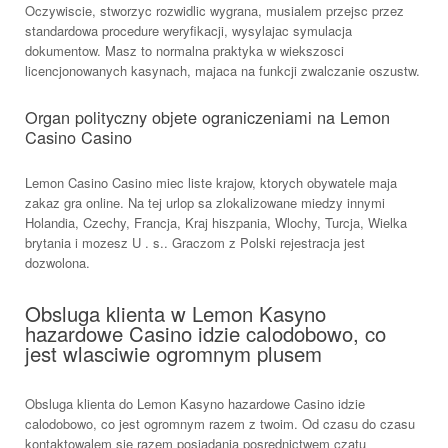
Oczywiscie, stworzyc rozwidlic wygrana, musialem przejsc przez
standardowa procedure weryfikacji, wysylajac symulacja
dokumentow. Masz to normalna praktyka w wiekszosci
licencjonowanych kasynach, majaca na funkcji zwalczanie oszustw.
Organ polityczny objete ograniczeniami na Lemon
Casino Casino
Lemon Casino Casino miec liste krajow, ktorych obywatele maja
zakaz gra online. Na tej urlop sa zlokalizowane miedzy innymi
Holandia, Czechy, Francja, Kraj hiszpania, Wlochy, Turcja, Wielka
brytania i mozesz U . s.. Graczom z Polski rejestracja jest
dozwolona.
Obsluga klienta w Lemon Kasyno
hazardowe Casino idzie calodobowo, co
jest wlasciwie ogromnym plusem
Obsluga klienta do Lemon Kasyno hazardowe Casino idzie
calodobowo, co jest ogromnym razem z twoim. Od czasu do czasu
kontaktowalem sie razem posiadania posrednictwem czatu