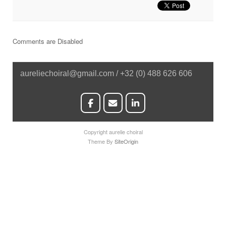
Comments are Disabled
aureliechoiral@gmail.com / +32 (0) 488 626 606
Copyright aurelie choiral
Theme By
SiteOrigin