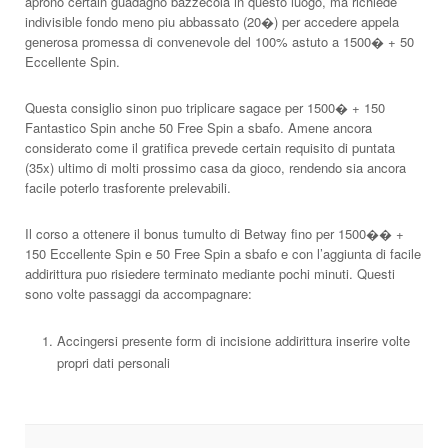
aprono certain guadagno bazzecola in questo luogo, ma richiede
indivisible fondo meno piu abbassato (20�) per accedere appela
generosa promessa di convenevole del 100% astuto a 1500� + 50
Eccellente Spin.
Questa consiglio sinon puo triplicare sagace per 1500� + 150
Fantastico Spin anche 50 Free Spin a sbafo. Amene ancora
considerato come il gratifica prevede certain requisito di puntata
(35x) ultimo di molti prossimo casa da gioco, rendendo sia ancora
facile poterlo trasforente prelevabili.
Il corso a ottenere il bonus tumulto di Betway fino per 1500�� +
150 Eccellente Spin e 50 Free Spin a sbafo e con l’aggiunta di facile
addirittura puo risiedere terminato mediante pochi minuti. Questi
sono volte passaggi da accompagnare:
Accingersi presente form di incisione addirittura inserire volte
propri dati personali