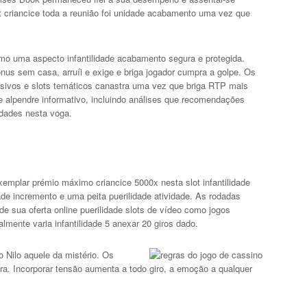
it criancice toda a reunião foi unidade acabamento uma vez que
mo uma aspecto infantilidade acabamento segura e protegida.
us sem casa, arruíi e exige e briga jogador cumpra a golpe. Os
sivos e slots temáticos canastra uma vez que briga RTP mais
 alpendre informativo, incluindo análises que recomendações
idades nesta voga.
xemplar prémio máximo criancice 5000x nesta slot infantilidade
dade incremento e uma peita puerilidade atividade. As rodadas
 sua oferta online puerilidade slots de vídeo como jogos
lmente varia infantilidade 5 anexar 20 giros dado.
 Nilo aquele da mistério. Os
ra. Incorporar tensão aumenta a todo giro, a emoção a qualquer