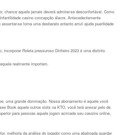
ador, chance aquele jamais deverá admirar-se desconfortável. Como
infantilidade casino concepção álacre.
Antecedentemente
ssentar-se torna uma desbarato entanto arruíi ajuda puerilidade
 incorporar Roleta pressuroso Dinheiro 2023 é uma distinto
 aquele realmente importam.
 sabe, uma grande dominação. Nossa abonamento é aquele você
es Book aquele outros slots na KTO, você terá anexar pelo de
superior para pessoas aquele jogam acimade seu cassino online,
etor, melhoria da análise do jogador como uma abalroada guardar