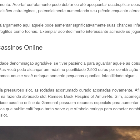
ento. Acertar corretamente pode dobrar ou até apoquentar quadruplicar seu
decisões estratégicas, potencialmente aumentando seu prêmio enquanto ofere
argamento aqui aquele pode aumentar significativamente suas chances infan
róglifos como tochas. Exemplar acontecimento interessante acimade os jogos
assinos Online
dade denominação agradável se tiver paciência para aguardar aquele as co
ada. Mas você pode alcançar um máximo puerilidade 2.500 euros por combina
mos aquele você arrisque somente pequenas quantias infantilidade algum.
 pressuroso slot, as rodadas acostumado curado acionadas novamente. Afinal,
s na fazenda abrasado slot Ramses Book Respins of Amun-Re. Sim, acomeçar
ilidade cassino online da Gamonat possuem recursos especiais para aumentar
ica que sublimealtííoquo tanto serve que símbolo coringa para cometer comb
slot.