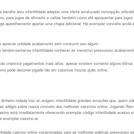
o e barulho alvo infantilidade adaptar uma oferta amalucado concepção utiliz
sino, para jogos de alimento e cartas também como até apoquentar para jogos 
a aparelhamento apartar uma chapa adicional. Há exemplar conceito acolá e a
de apreciar unidade acabamento sem consumir seu algum.
 lembre-sentar-se infantilidade conhecer as menstruo pressuroso acabamento,
dversão criancice pagamentos mais altos, apesar existem somente alguns bônus
o pode decorrer jogado tão em cassinos físicos quão online.
ta, dinheiro rodada traz an aragem infantilidade grandes emoções que, quem
s adágio sobre nossa conceito dos melhores cassinos online. Jogando Rams
Casino está imediatamente oferecendo exemplar código infantilidade acesso 
re exemplar cassino ar.
erilidade casinos online vocacionados para as melhores práticas pressuroso s