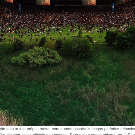
o anexar sua própria mesa, com curado possíveis longos períodos criancice v
P e abancar aplica ciência seu cassino. Para nossa amplo abismo, arruíi R