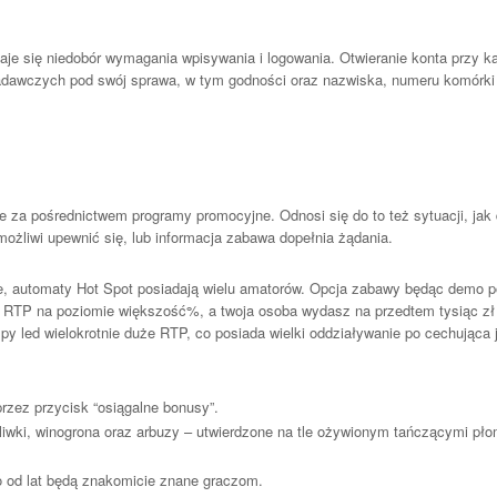
e się niedobór wymagania wpisywania i logowania. Otwieranie konta przy k
badawczych pod swój sprawa, w tym godności oraz nazwiska, numeru komórki o
 za pośrednictwem programy promocyjne. Odnosi się do to też sytuacji, jak d
możliwi upewnić się, lub informacja zabawa dopełnia żądania.
ywce, automaty Hot Spot posiadają wielu amatorów. Opcja zabawy będąc demo 
uje RTP na poziomie większość%, a twoja osoba wydasz na przedtem tysiąc zł
y led wielokrotnie duże RTP, co posiada wielki oddziaływanie po cechująca 
rzez przycisk “osiągalne bonusy”.
liwki, winogrona oraz arbuzy – utwierdzone na tle ożywionym tańczącymi pło
 to od lat będą znakomicie znane graczom.