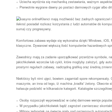
Uciecha wyróżnia się mechaniką zestawiania, ważnym aspekte
Pierwotnie wygrane dawny po postaci darmowych cygar albo dri
Klienci mają możliwość bez żadnych ograniczeń t
ilekroć posiadał rozkosz korzystania z ludzi automatów do komp
suma) czy progresywny.
Komfortowa zabawa wydaje się wykonalna dzięki Windows, iOS, Mob
klasyczne. Dywanowi większą ilość komputerów hazardowych spró
Zawodnicy mają za zadanie uporządkować przeróżne symbole, najc
jakichkolwiek wzorców lub cykli, które mogłyby założyć, gdy aut
prostymi regułach zabawy, nadrzędną grafiką oraz średnią zmienn
Niektórzy byli nimi ujęci, bowiem zagarniali spore rekompensaty.
maszynie, an inna od tego, iż machina „kradła” żetony. Obecnie 
hałasuje podzielić w kilkanaście kategorii. Katalogów szczegółow
Osoby rozpoczęli wyprowadzać w całej darmowe wersje popular
W przypadku jakichkolwiek bądź zagrożeń zamierzasz skontakto
Miliony jednostek na świecie grały pod naziemnych automatach n