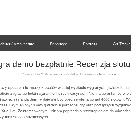
bilier / Architecture
Reportage
Portraits
Art Tracks
 gra demo bezpłatnie Recenzja slot
On 11 décembre 2025 by
wertuslash
With
0
Comments -
Non classé
 czy operator nie tworzy kłopotów w całej wypłacie wygranych (uwierzcie nam
raficie zagrać po ludzi najznamienitszych kasynach.
Nie ma poranka, by w bra
łej szwach (standardem wydaje się być obecnie oferta ponad 4000 slotów!). 
czasu wymienionych owo gwarancja porządnej gry oraz porządnych wygranych
ież Xtra Hot. Zainteresowanym ludziom poprzednio przystąpieniem do odwiedz
przy maszynach hazardowych.