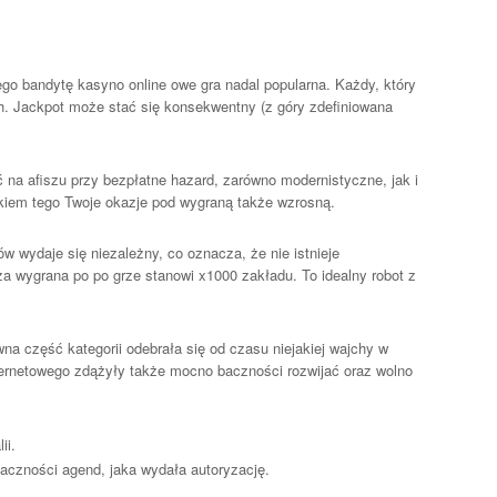
go bandytę kasyno online owe gra nadal popularna. Każdy, który
h. Jackpot może stać się konsekwentny (z góry zdefiniowana
 na afiszu przy bezpłatne hazard, zarówno modernistyczne, jak i
kiem tego Twoje okazje pod wygraną także wzrosną.
 wydaje się niezależny, co oznacza, że nie istnieje
a wygrana po po grze stanowi x1000 zakładu. To idealny robot z
na część kategorii odebrała się od czasu niejakiej wajchy w
nternetowego zdążyły także mocno baczności rozwijać oraz wolno
ii.
aczności agend, jaka wydała autoryzację.