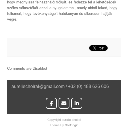
hogy megnyissa felhasználói fiókját, és fedezze fel a lehetőségek
széles választékát azzal a nyugalommal, amely abból fakad, hogy
felismeri, hogy tevékenységeit hatékonyan és sikeresen hajtják
végre.
Comments are Disabled
aureliechoiral@gmail.com / +32 (0) 488 626 606
Copyright aurelie choiral
Theme By
SiteOrigin