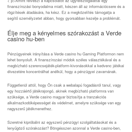
< p>Amint felveszi a kapcsolatot az ügyfélszolgálattal egy
finanszírozási bonyodalma miatt, készen áll az információcsere és a
rögzítések átadására, ha kész. Ez a megközelítés támogatja a
segítő személyzetet abban, hogy gyorsabban kezelje a problémát.
Élje meg a kényelmes szórakozást a Verde
casino hu-ben
Pénzügyeinek irányítása a Verde casino hu Gaming Platformon nem
lehet bonyolult. A finanszírozási módok széles választékával és a
megbízható szerencsejáték-platform-kivonásokkal a kedvenc játékai
élvezetére koncentrálhat anélkül, hogy a pénzügyei zavarnának.
Függetlenül attól, hogy Ön csak a webalapú fogadásról tanul, vagy
egy hozzáértő játékrajongó, akinek megbízható platformra van
szüksége, a Verde casino magyar biztosítja a tranzakciós
alkalmazkodóképességet és védelmet, amelyre szüksége van egy
nagyszerű játékmenethez.
Szeretné kipróbálni az egyszerű pénzügyi szolgáltatásokat és a
lenyűgöző szórakozást? Böngésszen azonnal a Verde casino-ben,