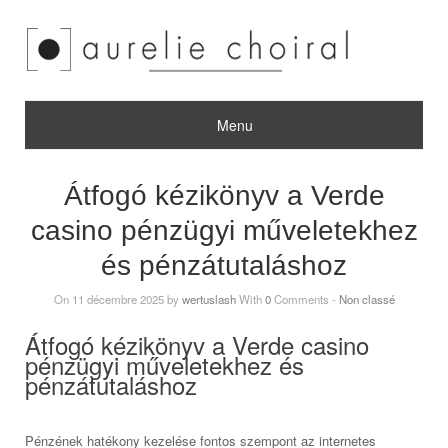
Menu
Átfogó kézikönyv a Verde
casino pénzügyi műveletekhez
és pénzátutaláshoz
On 11 décembre 2025 by
wertuslash
With
0
Comments -
Non classé
Átfogó kézikönyv a Verde casino
pénzügyi műveletekhez és
pénzátutaláshoz
Pénzének hatékony kezelése fontos szempont az internetes