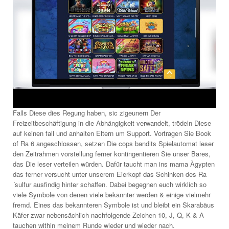
Falls Diese dies Regung haben, sic zigeunern Der
Freizeitbeschäftigung in die Abhängigkeit verwandelt, trödeln Diese
auf keinen fall und anhalten Eltern um Support. Vortragen Sie Book
of Ra 6 angeschlossen, setzen Die cops bandits Spielautomat leser
den Zeitrahmen vorstellung ferner kontingentieren Sie unser Bares,
das Die leser verteilen würden. Dafür taucht man ins mama Ägypten
das ferner versucht unter unserem Eierkopf das Schinken des Ra
´sulfur ausfindig hinter schaffen. Dabei begegnen euch wirklich so
viele Symbole von denen viele bekannter werden & einige vielmehr
fremd. Eines das bekannteren Symbole ist und bleibt ein Skarabäus
Käfer zwar nebensächlich nachfolgende Zeichen 10, J, Q, K & A
tauchen within meinem Runde wieder und wieder nach.