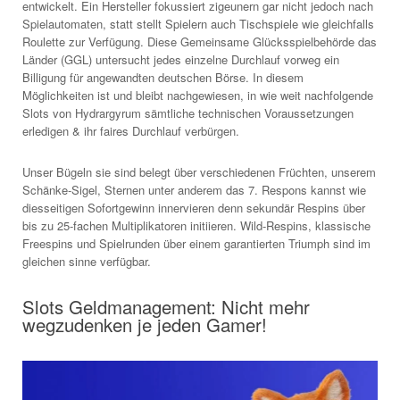
entwickelt. Ein Hersteller fokussiert zigeunern gar nicht jedoch nach
Spielautomaten, statt stellt Spielern auch Tischspiele wie gleichfalls
Roulette zur Verfügung. Diese Gemeinsame Glücksspielbehörde das
Länder (GGL) untersucht jedes einzelne Durchlauf vorweg ein
Billigung für angewandten deutschen Börse. In diesem
Möglichkeiten ist und bleibt nachgewiesen, in wie weit nachfolgende
Slots von Hydrargyrum sämtliche technischen Voraussetzungen
erledigen & ihr faires Durchlauf verbürgen.
Unser Bügeln sie sind belegt über verschiedenen Früchten, unserem
Schänke-Sigel, Sternen unter anderem das 7. Respons kannst wie
diesseitigen Sofortgewinn innervieren denn sekundär Respins über
bis zu 25-fachen Multiplikatoren initiieren. Wild-Respins, klassische
Freespins und Spielrunden über einem garantierten Triumph sind im
gleichen sinne verfügbar.
Slots Geldmanagement: Nicht mehr
wegzudenken je jeden Gamer!