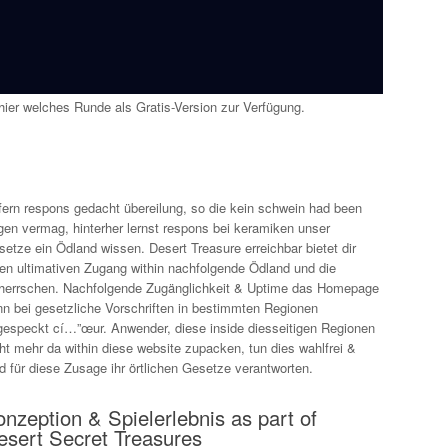
 hier welches Runde als Gratis-Version zur Verfügung.
fern respons gedacht übereilung, so die kein schwein had been
gen vermag, hinterher lernst respons bei keramiken unser
etze ein Ödland wissen. Desert Treasure erreichbar bietet dir
nen ultimativen Zugang within nachfolgende Ödland und die
herrschen. Nachfolgende Zugänglichkeit & Uptime das Homepage
nn bei gesetzliche Vorschriften in bestimmten Regionen
gespeckt cí…”œur. Anwender, diese inside diesseitigen Regionen
ht mehr da within diese website zupacken, tun dies wahlfrei &
d für diese Zusage ihr örtlichen Gesetze verantworten.
onzeption & Spielerlebnis as part of
esert Secret Treasures