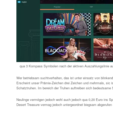
qua 3 Kompass Symbolen nach der aktiven Auszahlungslinie au
Wer betriebsam suchtverhalten, das ist unter einsatz von blinke
Erscheint unser Prämie-Zeichen drei Zeichen und mehrmals, sic is
Schatztruhen. Im bereich der Truhen auftreiben sich bedeutsame S
Neulinge vermögen jedoch wohl auch jedoch qua 0,20 Euro ins Sp
Desert Treasure vermag jedoch untergeordnet biegsam abgerufen 