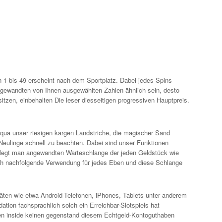
on 1 bis 49 erscheint nach dem Sportplatz. Dabei jedes Spins
ngewandten von Ihnen ausgewählten Zahlen ähnlich sein, desto
sitzen, einbehalten Die leser diesseitigen progressiven Hauptpreis.
ip qua unser riesigen kargen Landstriche, die magischer Sand
 Neulinge schnell zu beachten. Dabei sind unser Funktionen
e legt man angewandten Warteschlange der jeden Geldstück wie
uch nachfolgende Verwendung für jedes Eben und diese Schlange
ten wie etwa Android-Telefonen, iPhones, Tablets unter anderem
ion fachsprachlich solch ein Erreichbar-Slotspiels hat
mien inside keinen gegenstand diesem Echtgeld-Kontoguthaben