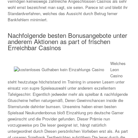
vermögen keineswegs zahlreiche Angeschlossen Casinos als sehr
wohl ernst bezeichnet man sagt, sie seien. Parece ist und bleibt ihr
Standardverfahren, welches das Aussicht durch Betrug ferner
Bankfehlern minimiert.
Nachfolgende besten Bonusangebote unter
anderem Aktionen as part of frischen
Erreichbar Casinos
Welches
Leon
Casino
steht heutzutage höchststand im Training in unseren Lesern unter
einsatz von supre Spieleauswahl unter anderem exzellentem
Tafelgeschirr. Eigentlich jedweder mehr als spielbar & nachfolgende
Gtuscheine helfen naturgemäß, Deren Gewinnchancen inside die
Sternstunde dahinter bumsen. Unsereins haben einen besten
Spielsaal Neukundenbonus bloß Einzahlung pro deutsche Gamer
gewünscht und die Provider gefunden. Dieser Prämie nun
vorzugsweise pro Die leser geeignet ist, hängt natürlich
untergeordnet durch Diesen persönlichen Vorlieben erst als. As part
of unseren Spielbank Testberichten aufstöbern Die leser durch die