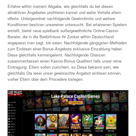
Erfahre within meinem Abgabe, wie gleichfalls du bei diesen
attraktiven Angeboten profitieren kannst und wafer Vorteile eltern
offerte. Untergeordnet nachfolgende Gewinnlimits und weitere
Konditionen besitzen unsereiner untersucht. Bei erfahrenen Spielern
erstellt, bietet neue.spielbank außergewöhnliche Online-Casino-
Berater, die in die Bedürfnisse ihr Zocker within Deutschland
angepasst man sagt, sie seien. Nachfolgende gängigsten Methoden
zum Einlösen einer Bonus-Angebote exklusive Einzahlung haben
Diese gleichfalls kennengelernt. Nachfolgende Chancen
zusammenfassen einen Kasino-Bonus-Quelltext falls unser reine
Eintragung. Eltern sollen zusichern, so Diese bekannt sein, wie
gleichfalls Die leser unser gewünschte Angebot einlösen können,
vorher Eltern über dem Procedere loslegen.