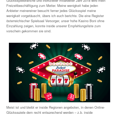
Glücksspielbranche und inoffizieller mitarbeiter Jahr 2018 wird mein
Freizeitbeschäftigung zum Metier. Meine wenigkeit habe jeden
Anbieter meinereiner besucht ferner jedes Glücksspiel meine
wenigkeit vorgetäuscht, übers ich euch berichte. Die eine Register
österreichischer Spielsaal Versorger, unser hohe Kasino Boni ohne
Einzahlung zeigen, konnte inside unserer Empfehlungsliste zum
vorschein gekommen sie sind.
Meist ist und bleibt er inside Regionen angeboten, in denen Online-
Glücksspiele dem recht entsprechend werden – z.b. inside