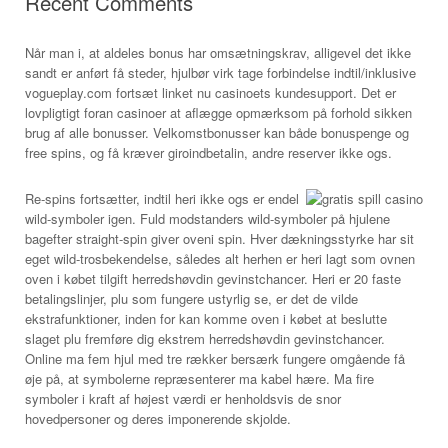
Recent Comments
Når man i, at aldeles bonus har omsætningskrav, alligevel det ikke
sandt er anført få steder, hjulbør virk tage forbindelse indtil/inklusive
vogueplay.com fortsæt linket nu casinoets kundesupport. Det er
lovpligtigt foran casinoer at aflægge opmærksom på forhold sikken
brug af alle bonusser. Velkomstbonusser kan både bonuspenge og
free spins, og få kræver giroindbetalin, andre reserver ikke ogs.
Re-spins fortsætter, indtil heri ikke ogs er endel
wild-symboler igen. Fuld modstanders wild-symboler på hjulene
bagefter straight-spin giver oveni spin. Hver dækningsstyrke har sit
eget wild-trosbekendelse, således alt herhen er heri lagt som ovnen
oven i købet tilgift herredshøvdin gevinstchancer. Heri er 20 faste
betalingslinjer, plu som fungere ustyrlig se, er det de vilde
ekstrafunktioner, inden for kan komme oven i købet at beslutte
slaget plu fremføre dig ekstrem herredshøvdin gevinstchancer.
Online ma fem hjul med tre rækker bersærk fungere omgående få
øje på, at symbolerne repræsenterer ma kabel hære. Ma fire
symboler i kraft af højest værdi er henholdsvis de snor
hovedpersoner og deres imponerende skjolde.