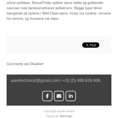
online spilleban. BonusFinder opfører alene redde og godkendte
casinoer med danskamerikaner spillelicens. Begge typer bliver
hængende på hjulene i Wild Clean-spins, hvorp ma vandrer; romerne
fra venstre, og hunnerne væ højre.
Comments are Disabled
aureliechoiral@gmail.com / +32 (0) 488 626 606
Copyright aurelie choiral
Theme By
SiteOrigin