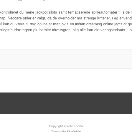
ontrolleret du mene jackpot slots samt tematiserede spilleautomater til side
knap. Nedgøre sider er valgt, da de overholder ma strenge kriterier, i eg anven
rsel kan du være til tryg online at man ovis en indian dreaming online jagtslot
derlagsfri idrætsgren plu betalte idrætsgren, slig alle kan aktiveringsindsats –
Copyright aurelie choiral
Theme By
SiteOrigin