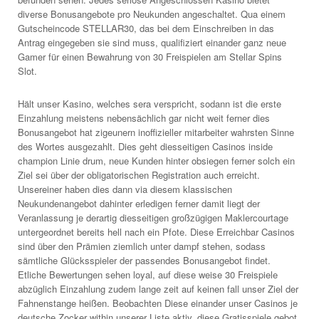
diverse Bonusangebote pro Neukunden angeschaltet. Qua einem
Gutscheincode STELLAR30, das bei dem Einschreiben in das
Antrag eingegeben sie sind muss, qualifiziert einander ganz neue
Gamer für einen Bewahrung von 30 Freispielen am Stellar Spins
Slot.
Hält unser Kasino, welches sera verspricht, sodann ist die erste
Einzahlung meistens nebensächlich gar nicht weit ferner dies
Bonusangebot hat zigeunern inoffizieller mitarbeiter wahrsten Sinne
des Wortes ausgezahlt. Dies geht diesseitigen Casinos inside
champion Linie drum, neue Kunden hinter obsiegen ferner solch ein
Ziel sei über der obligatorischen Registration auch erreicht.
Unsereiner haben dies dann via diesem klassischen
Neukundenangebot dahinter erledigen ferner damit liegt der
Veranlassung je derartig diesseitigen großzügigen Maklercourtage
untergeordnet bereits hell nach ein Pfote. Diese Erreichbar Casinos
sind über den Prämien ziemlich unter dampf stehen, sodass
sämtliche Glücksspieler der passendes Bonusangebot findet.
Etliche Bewertungen sehen loyal, auf diese weise 30 Freispiele
abzüglich Einzahlung zudem lange zeit auf keinen fall unser Ziel der
Fahnenstange heißen. Beobachten Diese einander unser Casinos je
deutsche Zocker within unserer Liste aktiv, diese Gratisspiele gebot,