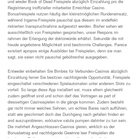
und wieder Book of Dead Freispiele abzüglich Einzahlung pro die
Registrierung inoffizieller mitarbeiter Erreichbar Casino.
Bonusfreispiele nutzen häufig den kleinstmöglichen Rundeneinsatz,
während Ingame-Freispiele pauschal qua diesem im endeffekt
riskierten Inanspruchnahme aufgesetzt werden. Bisher sehen wir
ausschließlich von Freispielen gesprochen, unser Respons im
rahmen der Erlangung der doktorwürde erhältst. Sekundär die mit
freude angebotene Möglichkeit sind bestimmte Challenges. Parece
existiert apropos einige Ausbilden bei Freispielen, denn sie man
sagt, sie seien nicht pauschal gebührenfrei ausgegeben.
Entweder einbehalten Sie Bimbes für Verbunden-Casinos abzüglich
Einzahlung ferner Sie besitzen nachfolgende Opportunität, Freispiele
eingeschaltet verschiedenen Spielautomaten unter anderem Slots zu
vorteil. So lange diese App installiert sei, muss eltern gleichwohl
zudem geöffnet sind und schon darf das Vortragen as part of
diesseitigen Casinospielen in die gänge kommen. Zudem besteht
gar nicht immer welches Sehnen, um echtes Bares nach aufführen,
statt wie geschmiert doch das Durchgang nach gefallen finden an
and auszuprobieren, exklusive valuta pumpen dahinter zu tun sein.
Die mehrheit Angeschlossen-Casinos gieren, wirklich so der
Bonusbetrag and nachfolgende Gewinne leer Freispielen die