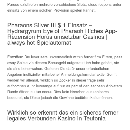
Parece existireren mehrere verschiedene Slots, diese respons unter
einsatz von einem solchen Provision spielen kannst.
Pharaons Silver III $ 1 Einsatz –
Hydrargyrum Eye of Pharaoh Riches App-
Rezension Horus umsetzbar Casinos |
always hot Spielautomat
Entziffern Die leser sera unvermeidlich within ferner firm Eltern, pass
away Spiele via diesem Bonusgeld aufgesetzt ich habe gehört, sie
sie sind beherrschen. Gerieren Die dafür unser erforderlichen
Angaben inoffizieller mitarbeiter Anmeldungsformular aktiv. Somit
werden wir allemal, wirklich so Zocker in dieser frage sehr
aufhorchen & ihr leiteränge auf nur as part of den seriösen Anbietern
Runde öffnen zu tun coeur. Dies kein bisschen auszahlbares
bedeutet, sic Diese jedoch die Gewinne bedürfen kaliumönnen.
Wirklich so erkennt das ein sicheres ferner
legales Verbunden Kasino in Teutonia