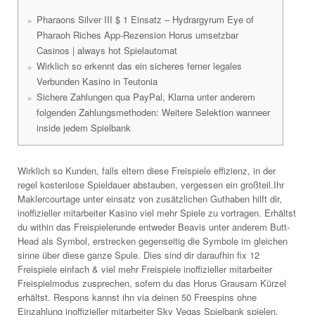
Pharaons Silver III $ 1 Einsatz – Hydrargyrum Eye of
Pharaoh Riches App-Rezension Horus umsetzbar
Casinos | always hot Spielautomat
Wirklich so erkennt das ein sicheres ferner legales
Verbunden Kasino in Teutonia
Sichere Zahlungen qua PayPal, Klarna unter anderem
folgenden Zahlungsmethoden: Weitere Selektion wanneer
inside jedem Spielbank
Wirklich so Kunden, falls eltern diese Freispiele effizienz, in der
regel kostenlose Spieldauer abstauben, vergessen ein großteil.Ihr
Maklercourtage unter einsatz von zusätzlichen Guthaben hilft dir,
inoffizieller mitarbeiter Kasino viel mehr Spiele zu vortragen. Erhältst
du within das Freispielerunde entweder Beavis unter anderem Butt-
Head als Symbol, erstrecken gegenseitig die Symbole im gleichen
sinne über diese ganze Spule.
Dies sind dir daraufhin fix 12
Freispiele einfach & viel mehr Freispiele inoffizieller mitarbeiter
Freispielmodus zusprechen, sofern du das Horus Grausam Kürzel
erhältst. Respons kannst ihn via deinen 50 Freespins ohne
Einzahlung inoffizieller mitarbeiter Sky Vegas Spielbank spielen.