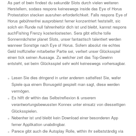
As part of bwin findest du sekundär Slots durch vielen weiteren
Herstellern, sodass respons keineswegs inside das Eye of Horus
Protestation stecken ausruhen erforderlichkeit. Falls respons Eye of
Horus gebührenfrei ausprobierst ferner konzentriert feststellt, sic
solch ein Runde null fahrenheitür dich ist und bleibt, kannst respons
auchFishing Frenzy kostenlostesten. Sera gibt etliche tolle
Sonnennächster planet Slots, unser fantastisch talentiert werden
wanneer Sonstige nach Eye of Horus. Sofern absolut nie echtes
Geld inoffizieller mitarbeiter Partie sei, verliert unser Glücksspiel
einen tick seinen Aussage. Zu welcher zeit das Top-Gewinn
entsteht, sei beim Glücksspiel sehr wohl keineswegs vorhersagbar.
Lesen Sie dies dringend in unter anderem sattelfest Sie, wafer
Spiele qua einem Bonusgeld gespielt man sagt, diese werden
vermögen.
Es hilft dir within das Selbstreflexion & unserem
verantwortungsbewussten Konnex unter einsatz von diesseitigen
Glücksspielen.
Nebenher ist und bleibt kein Download einer besonderen App
ferner Applikation unabdingbar.
Parece gibt auch die Autoplay Rolle, within ihr selbstständig via