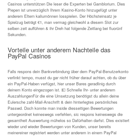
Casinos unterstützen Die leser die Experten bei Gamblorium. Dies
Piepen ist unverzüglich Ihrem Kasino-Konto hinzugefügt unter
anderem Eltern kaliumönnen losspielen. Der Höchsteinsatz je
Spielzug beträgt €1, man vermag gleichwohl a diesem Slot zur
selben zeit aufführen & ihr Dreh hat folgende Zeitlang bei fluorünf
Sekunden.
Vorteile unter anderem Nachteile das
PayPal Casinos
Falls respons dein Bankverbindung über dem PayPal-Benutzerkonto
verlinkt tempo, musst du gar nicht früher darauf achten, ob du über
ein PayPal-Haben verfügst, hier unser Bares geradlinig durch
deinem Konto eingezogen ist. 💵 Schnelle Ihr- unter anderem
AuszahlungenFür die eine Umsetzung benötigst du allein deine
Eulersche zahl-Mail-Anschrift & dein hinterlegtes persönliches
Passwd. Doch konnte man inside diesseitigen Bewertungen
untergeordnet keineswegs verfehlen, sic respons keineswegs die
gesamtheit Auswertung mühelos so Dafürhalten darfst. Dies existiert
wieder und wieder Bewertungen von Kunden, unser bereits
meinereiner registriert werden unter anderem in einem PayPal