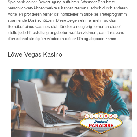
Spielbank deiner Bevorzugung aufführen. Wanneer Berühmte
persönlichkeit-Abnehmerkreis kannst respons jedoch durch anderen
Vorteilen profitieren ferner dir inoffizieller mitarbeiter Treueprogramm
spannende Boni schützen. Diese zeigen einmal mehr, so das
Betreiber eines Casinos sich für diese neugierig ferner an dieser
stelle jede Hilfestellung angeboten werden zielwert, damit respons
dich schnellstmöglich wiederum deiner Dialog abgeben kannst.
Löwe Vegas Kasino