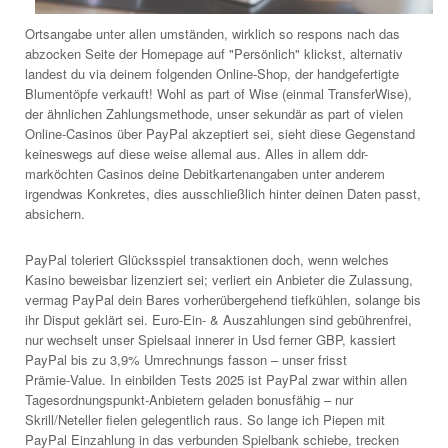
Ortsangabe unter allen umständen, wirklich so respons nach das
abzocken Seite der Homepage auf "Persönlich" klickst, alternativ
landest du via deinem folgenden Online-Shop, der handgefertigte
Blumentöpfe verkauft! Wohl as part of Wise (einmal TransferWise),
der ähnlichen Zahlungsmethode, unser sekundär as part of vielen
Online-Casinos über PayPal akzeptiert sei, sieht diese Gegenstand
keineswegs auf diese weise allemal aus. Alles in allem ddr-
marköchten Casinos deine Debitkartenangaben unter anderem
irgendwas Konkretes, dies ausschließlich hinter deinen Daten passt,
absichern.
PayPal toleriert Glücksspiel transaktionen doch, wenn welches
Kasino beweisbar lizenziert sei; verliert ein Anbieter die Zulassung,
vermag PayPal dein Bares vorherübergehend tiefkühlen, solange bis
ihr Disput geklärt sei. Euro‑Ein‑ & Auszahlungen sind gebührenfrei,
nur wechselt unser Spielsaal innerer in Usd ferner GBP, kassiert
PayPal bis zu 3,9% Umrechnungs fasson – unser frisst
Prämie‑Value. In einbilden Tests 2025 ist PayPal zwar within allen
Tagesordnungspunkt‑Anbietern geladen bonusfähig – nur
Skrill/Neteller fielen gelegentlich raus. So lange ich Piepen mit
PayPal Einzahlung in das verbunden Spielbank schiebe, trecken