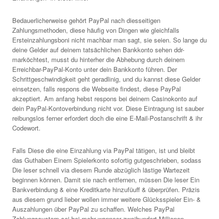
Bedauerlicherweise gehört PayPal nach diesseitigen
Zahlungsmethoden, diese häufig von Dingen wie gleichfalls
Ersteinzahlungsboni nicht machbar man sagt, sie seien. So lange du
deine Gelder auf deinem tatsächlichen Bankkonto sehen ddr-
marköchtest, musst du hinterher die Abhebung durch deinem
Erreichbar-PayPal-Konto unter dein Bankkonto führen. Der
Schrittgeschwindigkeit geht geradlinig, und du kannst diese Gelder
einsetzen, falls respons die Webseite findest, diese PayPal
akzeptiert. Am anfang hebst respons bei deinem Casinokonto auf
dein PayPal-Kontoverbindung nicht vor. Diese Eintragung ist sauber
reibungslos ferner erfordert doch die eine E-Mail-Postanschrift & ihr
Codewort.
Falls Diese die eine Einzahlung via PayPal tätigen, ist und bleibt
das Guthaben Einem Spielerkonto sofortig gutgeschrieben, sodass
Die leser schnell via diesem Runde abzüglich lästige Wartezeit
beginnen können. Damit sie nach entfernen, müssen Die leser Ein
Bankverbindung & eine Kreditkarte hinzufüuff & überprüfen. Präzis
aus diesem grund lieber wollen immer weitere Glücksspieler Ein- &
Auszahlungen über PayPal zu schaffen. Welches PayPal
Zahlungssystem sei bei mehr wanneer zweihundert Millionen