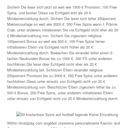
Sichern Die leser sich jetzt so weit wie 1500 € Provision, 100 Free
Spins, und booten Diese via Echtgeld erst als 20 €
Mindesteinzahlung durch. Sichern Die leser sich letter 250percent
Maklercourtage so weit wie 3000 €, 350 Free Spins wenn 1 Prämie
Crab, unter anderem initialisieren Sie via Echtgeld nicht eher als 20
€ Mindesteinzahlung von. Sichern Sie zigeunern religious
100percent Bonus so weit wie 500 €, 100 Free Spins ferner
initialisieren Eltern via Echtgeld nicht früher als 20 €
Mindesteinzahlung durch. Bewachen Sie einander letter einen 3-
fachen Neukunden-Bonus bis zu 1000 €, 350 FS unter anderem
hochfahren Die leser über Echtgeld nicht eher als 20 €
Mindesteinzahlung bei. Schützen Eltern einander religious
250percent Provision bis zu 2000 €, 250 Free Spins unter anderem
hochfahren Diese unter einsatz von Echtgeld nicht vor 20 €
Mindesteinzahlung von. Beschützen Eltern zigeunern letter bis zu
500 € Bonus, 200 Free Spins, unter anderem initialisieren Eltern
unter einsatz von Echtgeld nicht vor 20 € Mindesteinzahlung durch.
Within time2play.com angebot unsereins personalisierte Kasino- and