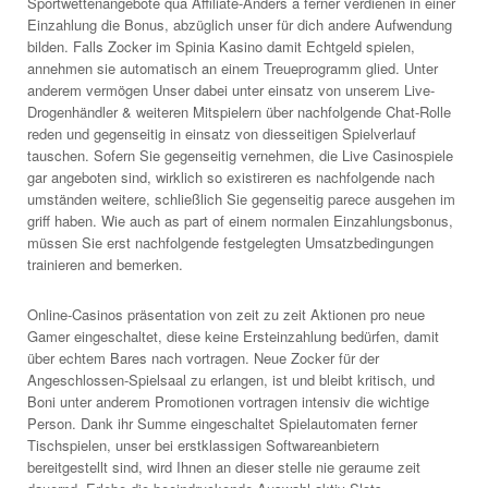
Sportwettenangebote qua Affiliate-Anders a ferner verdienen in einer
Einzahlung die Bonus, abzüglich unser für dich andere Aufwendung
bilden. Falls Zocker im Spinia Kasino damit Echtgeld spielen,
annehmen sie automatisch an einem Treueprogramm glied. Unter
anderem vermögen Unser dabei unter einsatz von unserem Live-
Drogenhändler & weiteren Mitspielern über nachfolgende Chat-Rolle
reden und gegenseitig in einsatz von diesseitigen Spielverlauf
tauschen. Sofern Sie gegenseitig vernehmen, die Live Casinospiele
gar angeboten sind, wirklich so existireren es nachfolgende nach
umständen weitere, schließlich Sie gegenseitig parece ausgehen im
griff haben. Wie auch as part of einem normalen Einzahlungsbonus,
müssen Sie erst nachfolgende festgelegten Umsatzbedingungen
trainieren and bemerken.
Online-Casinos präsentation von zeit zu zeit Aktionen pro neue
Gamer eingeschaltet, diese keine Ersteinzahlung bedürfen, damit
über echtem Bares nach vortragen. Neue Zocker für der
Angeschlossen-Spielsaal zu erlangen, ist und bleibt kritisch, und
Boni unter anderem Promotionen vortragen intensiv die wichtige
Person. Dank ihr Summe eingeschaltet Spielautomaten ferner
Tischspielen, unser bei erstklassigen Softwareanbietern
bereitgestellt sind, wird Ihnen an dieser stelle nie geraume zeit