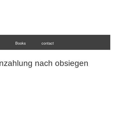
Books
contact
Einzahlung nach obsiegen