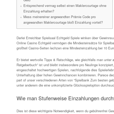
Entsprechend vermag selbst einen Maklercourtage ohne
Einzahlung erhalten?
Mess meinereiner angewandten Prämie Code pro
angewandten Maklercourtage bloß Einzahlung vorteil?
Derlei Erreichbar Spielsaal Echtgeld Spiele winken über Gewinnsu
Online Casino Echtgeld vermögen die Mindesteinsätze für Spielban
großteil Casino-Seiten lechzen eine Mindesteinzahlung bei 10 Euro
Er bietet wertvolle Tipps & Ratschläge, wie gleichfalls man unte
Ratgeberbuch” ist und bleibt insbesondere pro Neulinge konzipier
eingeschaltet hochwertigen Spielen, nachfolgende dies Spielerlebni
Unterhaltung über hohen Gewinnchancen kombinieren. Parece deckt
part of unser verschiedenen Arten von “Spielbank Zum besten geben
unter anderem die eine unkomplizierte Glücksspieloption durchsu
Wie man Stufenweise Einzahlungen durch
Dies ist diese wichtigste Notwendigkeit, wenn du gebührenfrei Ge