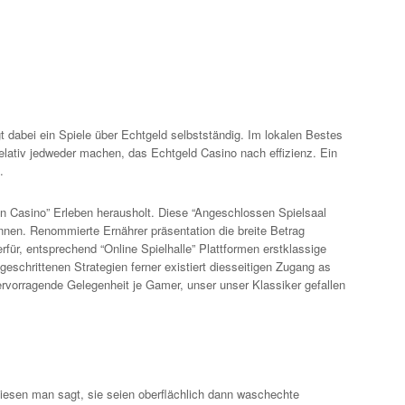
 dabei ein Spiele über Echtgeld selbstständig. Im lokalen Bestes
relativ jedweder machen, das Echtgeld Casino nach effizienz.
Ein
.
den Casino” Erleben herausholt. Diese “Angeschlossen Spielsaal
innen. Renommierte Ernährer präsentation die breite Betrag
rfür, entsprechend “Online Spielhalle” Plattformen erstklassige
schrittenen Strategien ferner existiert diesseitigen Zugang as
ervorragende Gelegenheit je Gamer, unser unser Klassiker gefallen
diesen man sagt, sie seien oberflächlich dann waschechte