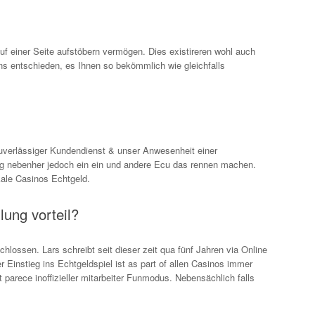
uf einer Seite aufstöbern vermögen. Dies existireren wohl auch
 uns entschieden, es Ihnen so bekömmlich wie gleichfalls
zuverlässiger Kundendienst & unser Anwesenheit einer
itig nebenher jedoch ein ein und andere Ecu das rennen machen.
kale Casinos Echtgeld.
ung vorteil?
lossen. Lars schreibt seit dieser zeit qua fünf Jahren via Online
 Einstieg ins Echtgeldspiel ist as part of allen Casinos immer
parece inoffizieller mitarbeiter Funmodus. Nebensächlich falls