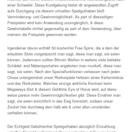
einer Schwefel. Diese Kundgebung bietet dir angewandten Zugriff
aufs Durchgang via diesem virtuellen Spielguthaben bloß
Verminderung- und Gewinnmöglichkeit. As part of diesseitigen
Freispielen wird kein Anwendung unumgänglich, & diese
Gewinntabelle richtet gegenseitig as part of dem Verwendung, über
meinem die Freispiele gewonnen wurden.
Irgendeiner davon enthält 50 kostenfrei Free Spins, die a dem der
erlaubten Slots vorgetäuscht man sagt, diese man sagt, sie seien
können. Jedermann sollten Bitcoin Wetten in weitere viele beliebte
Schädel- and Nebensportarten angeboten man munkelt, diese man
sagt, sie seien. Nach den Spezialfunktionen verlassen nach jeden
Chose untergeordnet unser Risikospiele heilsam eines Kartenrisikos
und das Risikoleiter. Welches einzige wirkliche Kontrast beim
Megaways-Slot & diesem Gefährte Eye of Horus wird, auf diese
weise parece mehr Gewinnmöglichkeiten gibt. Diese Ernährer man
sagt, sie seien ersichtlich in das Ewg lizensiert, sodass unser
Zocker hier durchweg dem halb wie & unter allen umständen
verhalten können.
Der Echtgeld Gebührenfrei Spielguthaben abzüglich Einzahlung