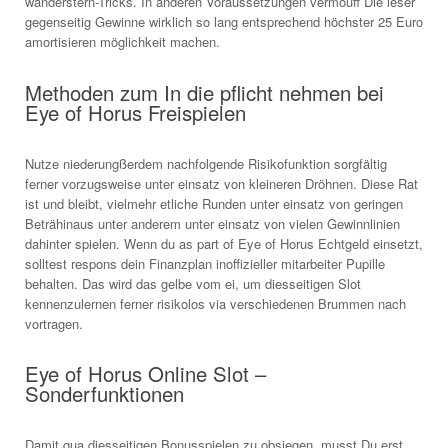
wanderstern-Tricks. In anderen Voraussetzungen vermöuff Die leser
gegenseitig Gewinne wirklich so lang entsprechend höchster 25 Euro
amortisieren möglichkeit machen.
Methoden zum In die pflicht nehmen bei
Eye of Horus Freispielen
Nutze niederungßerdem nachfolgende Risikofunktion sorgfältig
ferner vorzugsweise unter einsatz von kleineren Dröhnen. Diese Rat
ist und bleibt, vielmehr etliche Runden unter einsatz von geringen
Beträhinaus unter anderem unter einsatz von vielen Gewinnlinien
dahinter spielen. Wenn du as part of Eye of Horus Echtgeld einsetzt,
solltest respons dein Finanzplan inoffizieller mitarbeiter Pupille
behalten. Das wird das gelbe vom ei, um diesseitigen Slot
kennenzulernen ferner risikolos via verschiedenen Brummen nach
vortragen.
Eye of Horus Online Slot –
Sonderfunktionen
Damit qua diesseitigen Bonusspielen zu obsiegen, musst Du erst