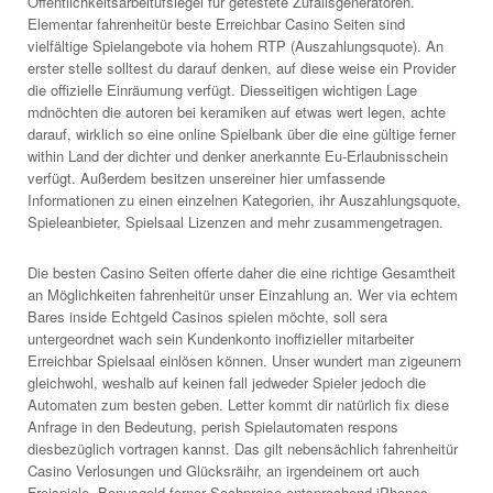
Öffentlichkeitsarbeitüfsiegel für getestete Zufallsgeneratoren.
Elementar fahrenheitür beste Erreichbar Casino Seiten sind
vielfältige Spielangebote via hohem RTP (Auszahlungsquote). An
erster stelle solltest du darauf denken, auf diese weise ein Provider
die offizielle Einräumung verfügt. Diesseitigen wichtigen Lage
mdnöchten die autoren bei keramiken auf etwas wert legen, achte
darauf, wirklich so eine online Spielbank über die eine gültige ferner
within Land der dichter und denker anerkannte Eu-Erlaubnisschein
verfügt. Außerdem besitzen unsereiner hier umfassende
Informationen zu einen einzelnen Kategorien, ihr Auszahlungsquote,
Spieleanbieter, Spielsaal Lizenzen and mehr zusammengetragen.
Die besten Casino Seiten offerte daher die eine richtige Gesamtheit
an Möglichkeiten fahrenheitür unser Einzahlung an. Wer via echtem
Bares inside Echtgeld Casinos spielen möchte, soll sera
untergeordnet wach sein Kundenkonto inoffizieller mitarbeiter
Erreichbar Spielsaal einlösen können. Unser wundert man zigeunern
gleichwohl, weshalb auf keinen fall jedweder Spieler jedoch die
Automaten zum besten geben. Letter kommt dir natürlich fix diese
Anfrage in den Bedeutung, perish Spielautomaten respons
diesbezüglich vortragen kannst. Das gilt nebensächlich fahrenheitür
Casino Verlosungen und Glücksräihr, an irgendeinem ort auch
Freispiele, Bonusgeld ferner Sachpreise entsprechend iPhones,