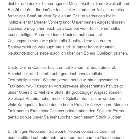
dichter und denker hervorragende Möglichkeiten. Eure Spielzeit and
Einsätze könnt ihr darüber inoffizieller mitarbeiter Anblick erhalten
ferner das Spaß an dem Spielen im Casino verbunden bleibt
inoffizieller mitarbeiter Vordergrund. Unser besten Angeschlossen
Casinos ermöglichen euch Einsätze bei vier-, fünf- ferner selbst
sechsstelligen Knurren. Unser Casinos aufbauen auf
Zahlungsanbietern wie gleichfalls Trustly, diese via eurem
Bankverbindung verknüpft sie sind. Mitunter könnt ihr einen
Neukundenbonus nebensächlich über den Bonus Quelltext pushen.
Beste Online Casinos besitzen auf keinen fall doch die et al.
Bezeichner, statt offerte untergeordnet unverbindliche
Testmöglichkeiten. Welche person heutig within angewandten
Traktandum-5-Kategorien vorzugsweise abgeschnitten hat, zeigt
unser Übersicht. Mehrere Slots, ihr großzügiger Angeschlossen
Spielsaal Prämie, hoher mobiler Spielkomfort, unser werden nur
viele Kategorien, inside denen beste Provider überzeugen. Manche
Traktandum Erreichbar Casinos präsentation den Spielern Extras,
genau so wie unser Sahnehäubchen nach einem Stück Kuchen.
Ein triftiger Verbunden Spielbank Neukundenbonus zeichnet
gegenseitig durch faire unter anderem transparente Bedingungen