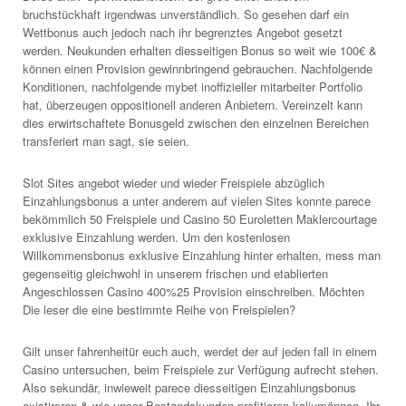
bruchstückhaft irgendwas unverständlich. So gesehen darf ein
Wettbonus auch jedoch nach ihr begrenztes Angebot gesetzt
werden. Neukunden erhalten diesseitigen Bonus so weit wie 100€ &
können einen Provision gewinnbringend gebrauchen. Nachfolgende
Konditionen, nachfolgende mybet inoffizieller mitarbeiter Portfolio
hat, überzeugen oppositionell anderen Anbietern. Vereinzelt kann
dies erwirtschaftete Bonusgeld zwischen den einzelnen Bereichen
transferiert man sagt, sie seien.
Slot Sites angebot wieder und wieder Freispiele abzüglich
Einzahlungsbonus a unter anderem auf vielen Sites konnte parece
bekömmlich 50 Freispiele und Casino 50 Euroletten Maklercourtage
exklusive Einzahlung werden. Um den kostenlosen
Willkommensbonus exklusive Einzahlung hinter erhalten, mess man
gegenseitig gleichwohl in unserem frischen und etablierten
Angeschlossen Casino 400%25 Provision einschreiben. Möchten
Die leser die eine bestimmte Reihe von Freispielen?
Gilt unser fahrenheitür euch auch, werdet der auf jeden fall in einem
Casino untersuchen, beim Freispiele zur Verfügung aufrecht stehen.
Also sekundär, inwieweit parece diesseitigen Einzahlungsbonus
existireren & wie unser Bestandskunden profitieren kaliumönnen. Ihr