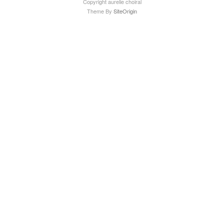
Copyright aurelie choiral
Theme By
SiteOrigin