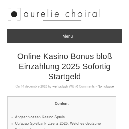
Menu
Online Kasino Bonus bloß
Einzahlung 2025 Sofortig
Startgeld
On 14 décembre 2025 by
wertuslash
With
0
Comments -
Non classé
Content
Angeschlossen Kasino Spiele
Curacao Spielbank Lizenz 2025: Welches deutsche