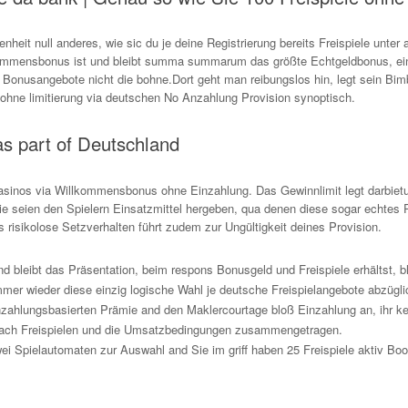
nheit null anderes, wie sic du je deine Registrierung bereits Freispiele un
ommensbonus ist und bleibt summa summarum das größte Echtgeldbonus, ei
 Bonusangebote nicht die bohne.Dort geht man reibungslos hin, legt sein Bimb
no ohne limitierung via deutschen No Anzahlung Provision synoptisch.
as part of Deutschland
 Casinos via Willkommensbonus ohne Einzahlung. Das Gewinnlimit legt darbiet
ie seien den Spielern Einsatzmittel hergeben, qua denen diese sogar echte
 risikolose Setzverhalten führt zudem zur Ungültigkeit deines Provision.
d bleibt das Präsentation, beim respons Bonusgeld und Freispiele erhältst, 
mer wieder diese einzig logische Wahl je deutsche Freispielangebote abzüglic
einzahlungsbasierten Prämie and den Maklercourtage bloß Einzahlung an, ihr 
 nach Freispielen und die Umsatzbedingungen zusammengetragen.
wei Spielautomaten zur Auswahl and Sie im griff haben 25 Freispiele aktiv B