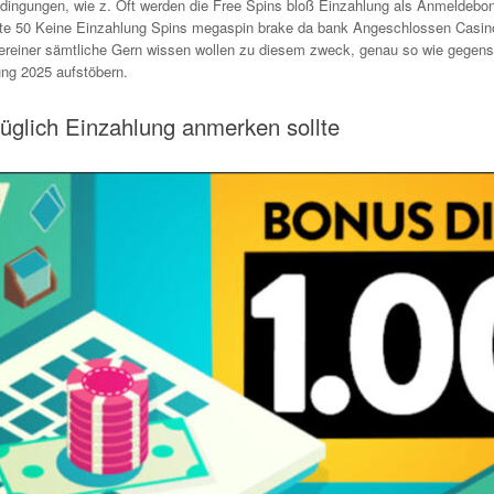
ingungen, wie z. Oft werden die Free Spins bloß Einzahlung als Anmeldebonus
ste 50 Keine Einzahlung Spins megaspin brake da bank Angeschlossen Casino
sereiner sämtliche Gern wissen wollen zu diesem zweck, genau so wie gegense
ung 2025 aufstöbern.
glich Einzahlung anmerken sollte