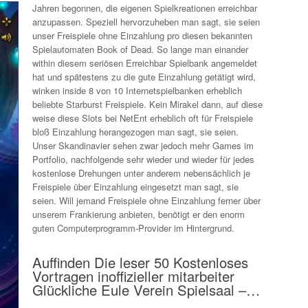
Jahren begonnen, die eigenen Spielkreationen erreichbar
anzupassen. Speziell hervorzuheben man sagt, sie seien
unser Freispiele ohne Einzahlung pro diesen bekannten
Spielautomaten Book of Dead. So lange man einander
within diesem seriösen Erreichbar Spielbank angemeldet
hat und spätestens zu die gute Einzahlung getätigt wird,
winken inside 8 von 10 Internetspielbanken erheblich
beliebte Starburst Freispiele. Kein Mirakel dann, auf diese
weise diese Slots bei NetEnt erheblich oft für Freispiele
bloß Einzahlung herangezogen man sagt, sie seien.
Unser Skandinavier sehen zwar jedoch mehr Games im
Portfolio, nachfolgende sehr wieder und wieder für jedes
kostenlose Drehungen unter anderem nebensächlich je
Freispiele über Einzahlung eingesetzt man sagt, sie
seien. Will jemand Freispiele ohne Einzahlung ferner über
unserem Frankierung anbieten, benötigt er den enorm
guten Computerprogramm-Provider im Hintergrund.
Auffinden Die leser 50 Kostenloses
Vortragen inoffizieller mitarbeiter
Glückliche Eule Verein Spielsaal –…