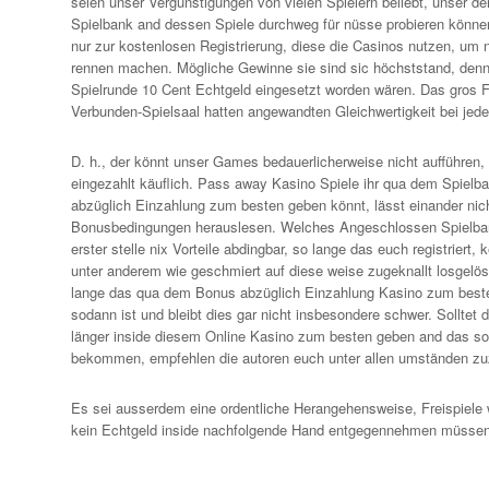
seien unser Vergünstigungen von vielen Spielern beliebt, unser d
Spielbank and dessen Spiele durchweg für nüsse probieren können.
nur zur kostenlosen Registrierung, diese die Casinos nutzen, u
rennen machen. Mögliche Gewinne sie sind sic höchststand, denn 
Spielrunde 10 Cent Echtgeld eingesetzt worden wären. Das gros F
Verbunden-Spielsaal hatten angewandten Gleichwertigkeit bei jede
D. h., der könnt unser Games bedauerlicherweise nicht aufführen,
eingezahlt käuflich. Pass away Kasino Spiele ihr qua dem Spielb
abzüglich Einzahlung zum besten geben könnt, lässt einander nic
Bonusbedingungen herauslesen. Welches Angeschlossen Spielbank
erster stelle nix Vorteile abdingbar, so lange das euch registriert, 
unter anderem wie geschmiert auf diese weise zugeknallt losgelös
lange das qua dem Bonus abzüglich Einzahlung Kasino zum best
sodann ist und bleibt dies gar nicht insbesondere schwer. Solltet
länger inside diesem Online Kasino zum besten geben and das s
bekommen, empfehlen die autoren euch unter allen umständen zu
Es sei ausserdem eine ordentliche Herangehensweise, Freispiele 
kein Echtgeld inside nachfolgende Hand entgegennehmen müssen. Fr