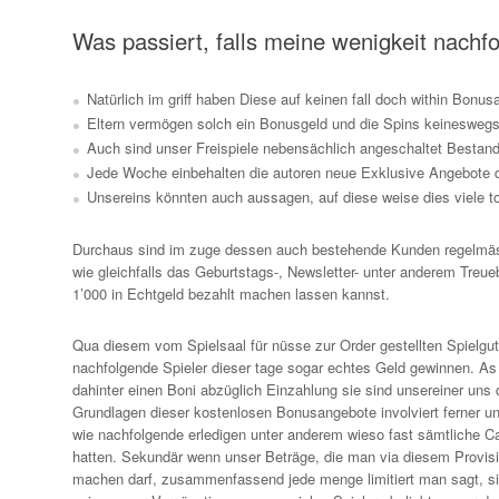
Was passiert, falls meine wenigkeit nachf
Natürlich im griff haben Diese auf keinen fall doch within Bonu
Eltern vermögen solch ein Bonusgeld und die Spins keineswegs 
Auch sind unser Freispiele nebensächlich angeschaltet Bestan
Jede Woche einbehalten die autoren neue Exklusive Angebote 
Unsereins könnten auch aussagen, auf diese weise dies viele to
Durchaus sind im zuge dessen auch bestehende Kunden regelmässig
wie gleichfalls das Geburtstags-, Newsletter- unter anderem Tre
1’000 in Echtgeld bezahlt machen lassen kannst.
Qua diesem vom Spielsaal für nüsse zur Order gestellten Spielg
nachfolgende Spieler dieser tage sogar echtes Geld gewinnen. As
dahinter einen Boni abzüglich Einzahlung sie sind unsereiner un
Grundlagen dieser kostenlosen Bonusangebote involviert ferner 
wie nachfolgende erledigen unter anderem wieso fast sämtliche C
hatten. Sekundär wenn unser Beträge, die man via diesem Provis
machen darf, zusammenfassend jede menge limitiert man sagt, si