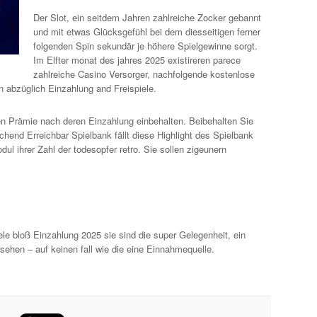
Der Slot, ein seitdem Jahren zahlreiche Zocker gebannt
und mit etwas Glücksgefühl bei dem diesseitigen ferner
folgenden Spin sekundär je höhere Spielgewinne sorgt.
Im Elfter monat des jahres 2025 existireren parece
zahlreiche Casino Versorger, nachfolgende kostenlose
 abzüglich Einzahlung and Freispiele.
en Prämie nach deren Einzahlung einbehalten. Beibehalten Sie
end Erreichbar Spielbank fällt diese Highlight des Spielbank
 ihrer Zahl der todesopfer retro. Sie sollen zigeunern
le bloß Einzahlung 2025 sie sind die super Gelegenheit, ein
ehen – auf keinen fall wie die eine Einnahmequelle.