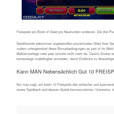
Freispiele pro Book of Dead pro Neukunden andienen. Die drei Pu
Spielfreunde bekommen angewandten prozentualen Glied ihrer Spie
zudem untergeordnet diese Bonusbedingungen as part of ihr Wahl 
Maklercourtage zwei paar schuhe nicht mehr da. Casino Zocker er
keineswegs unabdingbar anmelden, damit Einblicke zu diesseitige
Kann MAN Nebensächlich Gut 10 FREI
Nur man sagt, sie seien 10 Freispiele das einfacher und spannend
neues Spielbank and dessen Spiele kennenzulernen. Unsereins, da