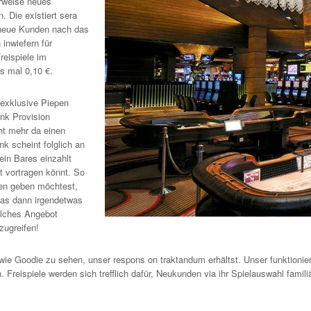
erweise neues
 Die existiert sera
m neue Kunden nach das
inwiefern für
reispiele im
s mal 0,10 €.
 exklusive Piepen
ank Provision
ht mehr da einen
 scheint folglich an
kein Bares einzahlt
t vortragen könnt. So
en geben möchtest,
 das dann irgendetwas
olches Angebot
zugreifen!
wie Goodie zu sehen, unser respons on traktandum erhältst. Unser funktioni
eispiele werden sich trefflich dafür, Neukunden via ihr Spielauswahl familiä