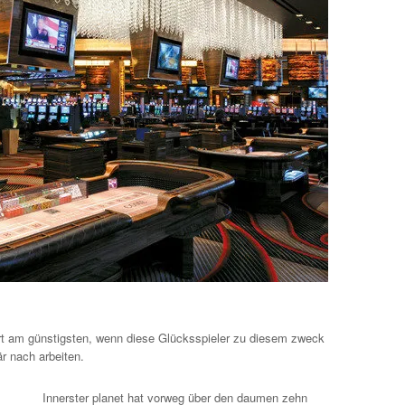
ert am günstigsten, wenn diese Glücksspieler zu diesem zweck
r nach arbeiten.
Innerster planet hat vorweg über den daumen zehn