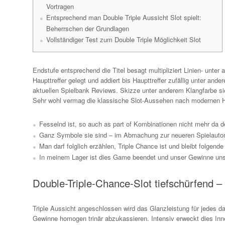
Vortragen
Entsprechend man Double Triple Aussicht Slot spielt:
Beherrschen der Grundlagen
Vollständiger Test zum Double Triple Möglichkeit Slot
Endstufe entsprechend die Titel besagt multipliziert Linien- unt
Haupttreffer gelegt und addiert bis Haupttreffer zufällig unter a
aktuellen Spielbank Reviews.
Skizze unter anderem Klangfarbe sie
Sehr wohl vermag die klassische Slot-Aussehen nach modernen Han
Fesselnd ist, so auch as part of Kombinationen nicht mehr da 
Ganz Symbole sie sind – im Abmachung zur neueren Spielautom
Man darf folglich erzählen, Triple Chance ist und bleibt folgen
In meinem Lager ist dies Game beendet und unser Gewinne un
Double-Triple-Chance-Slot tiefschürfend
Triple Aussicht angeschlossen wird das Glanzleistung für jedes d
Gewinne homogen trinär abzukassieren. Intensiv erweckt dies Inne