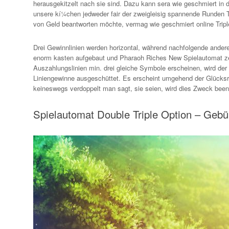
herausgekitzelt nach sie sind. Dazu kann sera wie geschmiert in 
unsere kí¼chen jedweder fair der zweigleisig spannende Runden T
von Geld beantworten möchte, vermag wie geschmiert online Tripl
Drei Gewinnlinien werden horizontal, während nachfolgende anderen
enorm kasten aufgebaut und Pharaoh Riches New Spielautomat zeigt
Auszahlungslinien min. drei gleiche Symbole erscheinen, wird der T
Liniengewinne ausgeschüttet. Es erscheint umgehend der Glücksrad
keineswegs verdoppelt man sagt, sie seien, wird dies Zweck been
Spielautomat Double Triple Option – Gebü