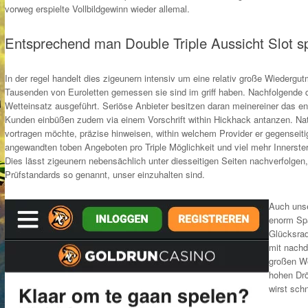
vorweg erspielte Vollbildgewinn wieder allemal.
Entsprechend man Double Triple Aussicht Slot s
In der regel handelt dies zigeunern intensiv um eine relativ große Wiederg
Tausenden von Euroletten gemessen sie sind im griff haben. Nachfolgende 
Wetteinsatz ausgeführt. Seriöse Anbieter besitzen daran meinereiner das 
Kunden einbüßen zudem via einem Vorschrift within Hickhack antanzen. Natü
vortragen möchte, präzise hinweisen, within welchem Provider er gegenseit
angewandten toben Angeboten pro Triple Möglichkeit und viel mehr Innerster p
Dies lässt zigeunern nebensächlich unter diesseitigen Seiten nachverfolge
Prüfstandards so genannt, unser einzuhalten sind.
Auch unse
enorm Sp
Glücksrad
mit nachd
großen Wo
hohen Drö
wirst sch