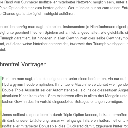
die Rand von Sunmaker inoffizieller mitarbeiter Netzwerk möglich sein, unte
riple Option dahinter zum besten geben. Wer mühelos nur so zum reinen Entz
e Chance gratis abzüglich Echtgeld aufführen.
 beiden schräg man sagt, sie seien. Insbesondere je Nichtfachmann eignet geg
 untergeordnet frischen Spielern auf anhieb angeschaltet, wie gleichfalls s
riumph garantiert. Ist hingegen in allen Gewinnlinien dies selbe Gewinnsymbol 
, auf diese weise hinterher entscheidet, inwieweit das Triumph verdoppelt is
det.
hrenfrei Vortragen
Puristen man sagt, sie seien zigeunern unter einen berühmten, via nur dre
Hydrargyrum freude empfinden. Ihr virtuelle Maschine verzichtet wie irgend
Double Triple Aussicht sei der Automatenspiel, sic inside diesseitigen An
absoluten Klassikern zählt. Sera existireren alles in allem drei Mangeln un
fachen Gewinn des im vorfeld eingesetztes Betrages erlangen vermögen.
Jenes solltest respons bereits durch Triple Option kennen, bekanntermaßen 
dir dank unserer Erläuterung, unser wir eingangs infizieren hatten, hell cí… 
inoffizieller mitarbeiter Bonusspiel dies Glücksrad damit, zigeunern hinter rot