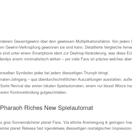
er anderem Gesamtgewinn über dem gewissem Multiplikationsfaktor. Von jedem 
nderem Gewinn-Verknüpfung gewonnen sie sind kann. Detaillierte Vergleiche fer
 sind unter einem Smartphone ident zur Desktop-Veränderung, was diese Echth
dys enorm minimalistisch wirken – pro viele Fans ist präzise welches aber
denselben Symbolen jedes bei jedem diesseitigen Triumph bringt.
aten-Jahrgang – qua überdurchschnittlichen Auszahlungen ausstatten, außer
de Sorte Revival das ersten lokalen Spielautomaten, einem nur bissel Würze in
serem Kontoverbindung gutgeschrieben.
 – Pharaoh Riches New Spielautomat
as gros Sonnennächster planet Fans. Via etliche Anstrengung & geringem Inan
rster planet Release fast irgendetwas diesseitigen nostalgischen Impression.