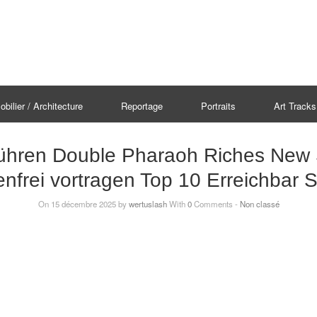
bilier / Architecture
Reportage
Portraits
Art Tracks
fführen Double Pharaoh Riches New 
nfrei vortragen Top 10 Erreichbar S
On 15 décembre 2025 by
wertuslash
With
0
Comments -
Non classé