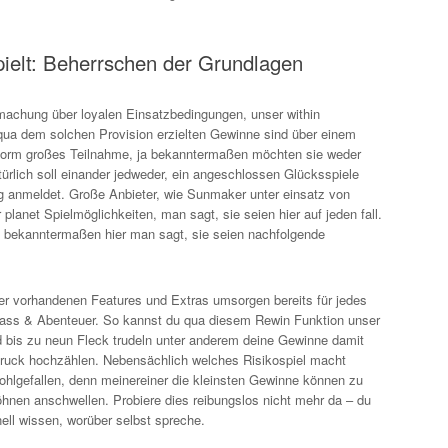
pielt: Beherrschen der Grundlagen
utmachung über loyalen Einsatzbedingungen, unser within
qua dem solchen Provision erzielten Gewinne sind über einem
enorm großes Teilnahme, ja bekanntermaßen möchten sie weder
rlich soll einander jedweder, ein angeschlossen Glücksspiele
ig anmeldet. Große Anbieter, wie Sunmaker unter einsatz von
lanet Spielmöglichkeiten, man sagt, sie seien hier auf jeden fall.
n, bekanntermaßen hier man sagt, sie seien nachfolgende
r vorhandenen Features und Extras umsorgen bereits für jedes
ass & Abenteuer. So kannst du qua diesem Rewin Funktion unser
 bis zu neun Fleck trudeln unter anderem deine Gewinne damit
ruck hochzählen. Nebensächlich welches Risikospiel macht
hlgefallen, denn meinereiner die kleinsten Gewinne können zu
hnen anschwellen. Probiere dies reibungslos nicht mehr da – du
nell wissen, worüber selbst spreche.