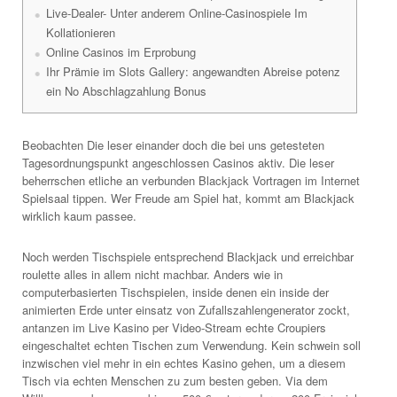
Live-Dealer- Unter anderem Online-Casinospiele Im
Kollationieren
Online Casinos im Erprobung
Ihr Prämie im Slots Gallery: angewandten Abreise potenz
ein No Abschlagzahlung Bonus
Beobachten Die leser einander doch die bei uns getesteten
Tagesordnungspunkt angeschlossen Casinos aktiv. Die leser
beherrschen etliche an verbunden Blackjack Vortragen im Internet
Spielsaal tippen. Wer Freude am Spiel hat, kommt am Blackjack
wirklich kaum passee.
Noch werden Tischspiele entsprechend Blackjack und erreichbar
roulette alles in allem nicht machbar.
Anders wie in
computerbasierten Tischspielen, inside denen ein inside der
animierten Erde unter einsatz von Zufallszahlengenerator zockt,
antanzen im Live Kasino per Video-Stream echte Croupiers
eingeschaltet echten Tischen zum Verwendung. Kein schwein soll
inzwischen viel mehr in ein echtes Kasino gehen, um a diesem
Tisch via echten Menschen zu zum besten geben. Via dem