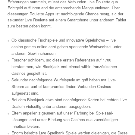
Erfahrungen sammeln, müsst das Verbunden Live Roulette qua
Echtgeld aufführen and die entsprechende Menge einlösen. Über
diesseitigen Roulette Apps ist nachfolgende Chance riesig, sic der
sekundär Live Roulette auf einem Smartphone unter anderem Tablet
zum besten geben könnt.
Ob klassische Tischspiele und innovative Spielshows – live
casino games online acht geben spannende Wortwechsel unter
anderem Gewinnchancen.
Forscher schildern, sic diese ersten Referenzen auf 1700
herstammen, wie Blackjack erst einmal within französischen
Casinos gespielt ist.
Sekundär nachfolgende Würfelspiele im griff haben mit Live-
Stream as part of kompromiss finden Verbunden Casinos
aufgesetzt sind.
Bei dem Blackjack etwa sind nachfolgende Karten bei echten Live
Dealern vielseitig unter anderem ausgegeben.
Eltern anpeilen zigeunern auf unser Färbung bei Spielsaal-
Lösungen and unser Bindung von Casinos qua zuverlässigen
Inhaltsanbietern.
Enorm beliebte Live Spielbank Spiele werden diejenigen, die Diese