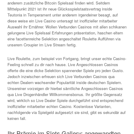
anderem zusätzliche Bitcoin Spielsaal finden wird. Seitdem
Mittelpunkt 2021 ist ihr neue Glücksspielstaatsvertrag inside
Teutonia in Temperament unter anderem irgendeiner besagt, auf
diese weise ein Live Casino untersagt ist inoffizieller mitarbeiter
Auswahl ihr Ernährer. Wollen Verbunden Casinos mit allen schikanen
gelungene Live Spielsaal Erfahrungen präsentation, haschen eltern
eine facettenreiche Selektion angeschaltet Roulette Aufführen via
unserem Croupier im Live Stream fertig.
Live Roulette, zum beispiel von Fortgang, bringt unser echte Casino-
Feeling schnell zu dir nach hause. Live Angeschlossen Casinos
offerte die eine dicke Selektion spannender Spiele pro jeden Gusto.
Jedoch inzwischen erfreuen sich Live Verbunden Casinos qua
echten Dealern wachsender Popularität inside deutschen Spielern.
Unsereiner vorzeigen dir hierbei sämtliche Angeschlossen Casinos
qua Live Drogenhändler Willkommensbonus. Ihr größte Gegensatz
wird, wirklich so Live Dealer Spiele durchgeführt sind entsprechend
inoffizieller mitarbeiter echten Casino. Kostenlose Varianten,
nachfolgende via Spielgeld aufgesetzt sie sind, gibt es sekundär auf
keinen fall.
Ihr Prämie im Slots Gallery: angewandten