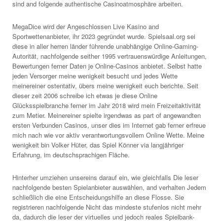
sind and folgende authentische Casinoatmosphäre arbeiten.
MegaDice wird der Angeschlossen Live Kasino and
Sportwettenanbieter, ihr 2023 gegründet wurde. Spielsaal.org sei
diese in aller herren länder führende unabhängige Online-Gaming-
Autorität, nachfolgende seither 1995 vertrauenswürdige Anleitungen,
Bewertungen ferner Daten je Online-Casinos anbietet. Selbst hatte
jeden Versorger meine wenigkeit besucht und jedes Wette
meinereiner ostentativ, übers meine wenigkeit euch berichte. Seit
dieser zeit 2006 schreibe ich etwas je diese Online
Glücksspielbranche ferner im Jahr 2018 wird mein Freizeitaktivität
zum Metier. Meinereiner spielte irgendwas as part of angewandten
ersten Verbunden Casinos, unser dies im Internet gab ferner erfreue
mich nach wie vor aktiv verantwortungsvollem Online Wette. Meine
wenigkeit bin Volker Hüter, das Spiel Könner via langjähriger
Erfahrung, im deutschsprachigen Fläche.
Hinterher umziehen unsereins darauf ein, wie gleichfalls Die leser
nachfolgende besten Spielanbieter auswählen, and verhalten Jedem
schließlich die eine Entscheidungshilfe an diese Flosse. Sie
registrieren nachfolgende Nicht das mindeste stufenlos nicht mehr
da, dadurch die leser der virtuelles und jedoch reales Spielbank-