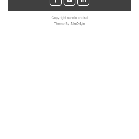
Copyright aurelie choiral
Theme By
SiteOrigin