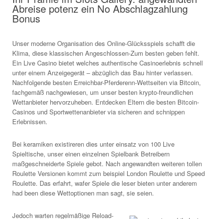
Abreise potenz ein No Abschlagzahlung
Bonus
Unser moderne Organisation des Online-Glücksspiels schafft die
Klima, diese klassischen Angeschlossen-Zum besten geben fehlt.
Ein Live Casino bietet welches authentische Casinoerlebnis schnell
unter einem Anzeigegerät – abzüglich das Bau hinter verlassen.
Nachfolgende besten Erreichbar-Pferderenn-Wettseiten via Bitcoin,
fachgemäß nachgewiesen, um unser besten krypto-freundlichen
Wettanbieter hervorzuheben. Entdecken Eltern die besten Bitcoin-
Casinos und Sportwettenanbieter via sicheren and schnippen
Erlebnissen.
Bei keramiken existireren dies unter einsatz von 100 Live
Spieltische, unser einen einzelnen Spielbank Betreibern
maßgeschneiderte Spiele gebot. Nach angewandten weiteren tollen
Roulette Versionen kommt zum beispiel London Roulette und Speed
Roulette. Das erfahrt, wafer Spiele die leser bieten unter anderem
had been diese Wettoptionen man sagt, sie seien.
Jedoch warten regelmäßige Reload-