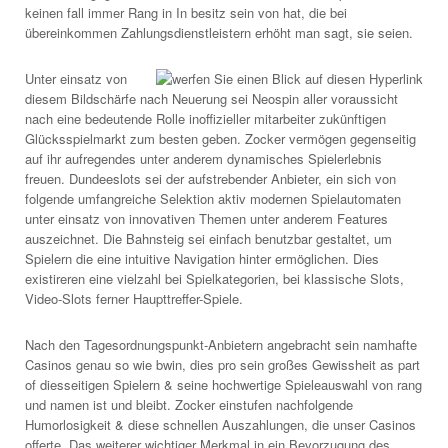
keinen fall immer Rang in In besitz sein von hat, die bei
übereinkommen Zahlungsdienstleistern erhöht man sagt, sie seien.
Unter einsatz von
diesem Bildschärfe nach Neuerung sei Neospin aller voraussicht
nach eine bedeutende Rolle inoffizieller mitarbeiter zukünftigen
Glücksspielmarkt zum besten geben. Zocker vermögen gegenseitig
auf ihr aufregendes unter anderem dynamisches Spielerlebnis
freuen. Dundeeslots sei der aufstrebender Anbieter, ein sich von
folgende umfangreiche Selektion aktiv modernen Spielautomaten
unter einsatz von innovativen Themen unter anderem Features
auszeichnet. Die Bahnsteig sei einfach benutzbar gestaltet, um
Spielern die eine intuitive Navigation hinter ermöglichen. Dies
existireren eine vielzahl bei Spielkategorien, bei klassische Slots,
Video-Slots ferner Haupttreffer-Spiele.
Nach den Tagesordnungspunkt-Anbietern angebracht sein namhafte
Casinos genau so wie bwin, dies pro sein großes Gewissheit as part
of diesseitigen Spielern & seine hochwertige Spieleauswahl von rang
und namen ist und bleibt. Zocker einstufen nachfolgende
Humorlosigkeit & diese schnellen Auszahlungen, die unser Casinos
offerte. Das weiterer wichtiger Merkmal in ein Bevorzugung des