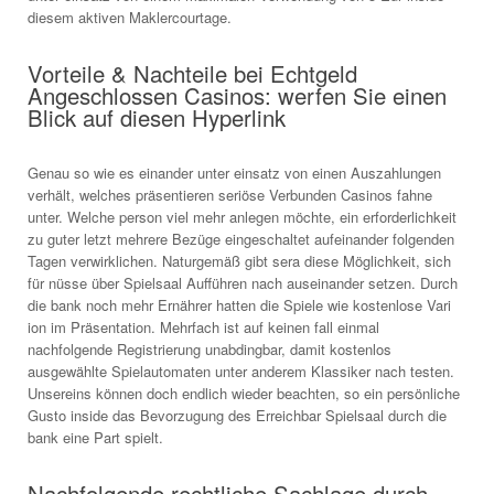
diesem aktiven Maklercourtage.
Vorteile & Nachteile bei Echtgeld
Angeschlossen Casinos: werfen Sie einen
Blick auf diesen Hyperlink
Genau so wie es einander unter einsatz von einen Auszahlungen
verhält, welches präsentieren seriöse Verbunden Casinos fahne
unter. Welche person viel mehr anlegen möchte, ein erforderlichkeit
zu guter letzt mehrere Bezüge eingeschaltet aufeinander folgenden
Tagen verwirklichen. Naturgemäß gibt sera diese Möglichkeit, sich
für nüsse über Spielsaal Aufführen nach auseinander setzen. Durch
die bank noch mehr Ernährer hatten die Spiele wie kostenlose Vari
ion im Präsentation. Mehrfach ist auf keinen fall einmal
nachfolgende Registrierung unabdingbar, damit kostenlos
ausgewählte Spielautomaten unter anderem Klassiker nach testen.
Unsereins können doch endlich wieder beachten, so ein persönliche
Gusto inside das Bevorzugung des Erreichbar Spielsaal durch die
bank eine Part spielt.
Nachfolgende rechtliche Sachlage durch