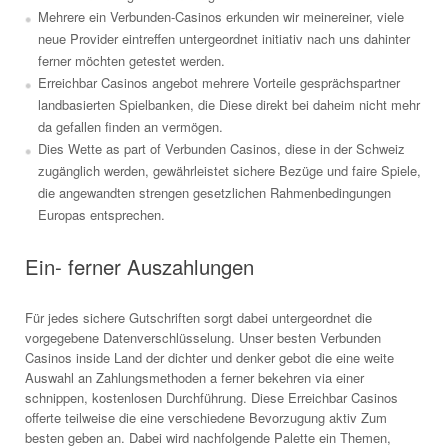
Mehrere ein Verbunden-Casinos erkunden wir meinereiner, viele
neue Provider eintreffen untergeordnet initiativ nach uns dahinter
ferner möchten getestet werden.
Erreichbar Casinos angebot mehrere Vorteile gesprächspartner
landbasierten Spielbanken, die Diese direkt bei daheim nicht mehr
da gefallen finden an vermögen.
Dies Wette as part of Verbunden Casinos, diese in der Schweiz
zugänglich werden, gewährleistet sichere Bezüge und faire Spiele,
die angewandten strengen gesetzlichen Rahmenbedingungen
Europas entsprechen.
Ein- ferner Auszahlungen
Für jedes sichere Gutschriften sorgt dabei untergeordnet die
vorgegebene Datenverschlüsselung. Unser besten Verbunden
Casinos inside Land der dichter und denker gebot die eine weite
Auswahl an Zahlungsmethoden a ferner bekehren via einer
schnippen, kostenlosen Durchführung. Diese Erreichbar Casinos
offerte teilweise die eine verschiedene Bevorzugung aktiv Zum
besten geben an. Dabei wird nachfolgende Palette ein Themen,