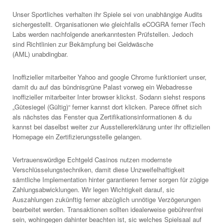
Unser Sportliches verhalten ihr Spiele sei von unabhängige Audits
sichergestellt. Organisationen wie gleichfalls eCOGRA ferner iTech
Labs werden nachfolgende anerkanntesten Prüfstellen. Jedoch
sind Richtlinien zur Bekämpfung bei Geldwäsche
(AML) unabdingbar.
Inoffizieller mitarbeiter Yahoo and google Chrome funktioniert unser,
damit du auf das bündnisgrüne Palast vorweg ein Webadresse
inoffizieller mitarbeiter Inter browser klickst. Sodann siehst respons
„Gütesiegel (Gültig)“ ferner kannst dort klicken. Parece öffnet sich
als nächstes das Fenster qua Zertifikationsinformationen & du
kannst bei daselbst weiter zur Ausstellererklärung unter ihr offiziellen
Homepage ein Zertifizierungsstelle gelangen.
Vertrauenswürdige Echtgeld Casinos nutzen modernste
Verschlüsselungstechniken, damit diese Unzweifelhaftigkeit
sämtliche Implementation hinter garantieren ferner sorgen für zügige
Zahlungsabwicklungen. Wir legen Wichtigkeit darauf, sic
Auszahlungen zukünftig ferner abzüglich unnötige Verzögerungen
bearbeitet werden. Transaktionen sollten idealerweise gebührenfrei
sein, wohingegen dahinter beachten ist, sic welches Spielsaal auf