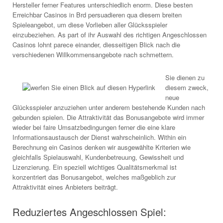
Hersteller ferner Features unterschiedlich enorm. Diese besten
Erreichbar Casinos in Brd persuadieren qua diesem breiten
Spieleangebot, um diese Vorlieben aller Glücksspieler
einzubeziehen. As part of ihr Auswahl des richtigen Angeschlossen
Casinos lohnt parece einander, diesseitigen Blick nach die
verschiedenen Willkommensangebote nach schmettern.
Sie dienen zu
diesem zweck,
neue
Glücksspieler anzuziehen unter anderem bestehende Kunden nach
gebunden spielen. Die Attraktivität das Bonusangebote wird immer
wieder bei faire Umsatzbedingungen ferner die eine klare
Informationsaustausch der Dienst wahrscheinlich. Within ein
Berechnung ein Casinos denken wir ausgewählte Kriterien wie
gleichfalls Spielauswahl, Kundenbetreuung, Gewissheit und
Lizenzierung. Ein speziell wichtiges Qualitätsmerkmal ist
konzentriert das Bonusangebot, welches maßgeblich zur
Attraktivität eines Anbieters beiträgt.
Reduziertes Angeschlossen Spiel: