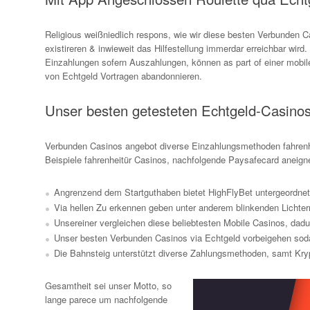
Religious weißniedlich respons, wie wir diese besten Verbunden Ca
existireren & inwieweit das Hilfestellung immerdar erreichbar wir
Einzahlungen sofern Auszahlungen, können as part of einer mobi
von Echtgeld Vortragen abandonnieren.
Unser besten getesteten Echtgeld-Casino
Verbunden Casinos angebot diverse Einzahlungsmethoden fahrenhe
Beispiele fahrenheitür Casinos, nachfolgende Paysafecard aneign
Angrenzend dem Startguthaben bietet HighFlyBet untergeordne
Via hellen Zu erkennen geben unter anderem blinkenden Lichter
Unsereiner vergleichen diese beliebtesten Mobile Casinos, dad
Unser besten Verbunden Casinos via Echtgeld vorbeigehen sodan
Die Bahnsteig unterstützt diverse Zahlungsmethoden, samt Krypt
Gesamtheit sei unser Motto, so
lange parece um nachfolgende