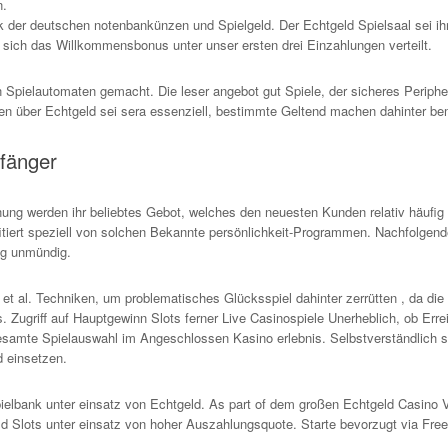
n.
k der deutschen notenbankünzen und Spielgeld. Der Echtgeld Spielsaal sei ih
 sich das Willkommensbonus unter unser ersten drei Einzahlungen verteilt.
en Spielautomaten gemacht. Die leser angebot gut Spiele, der sicheres Peri
hren über Echtgeld sei sera essenziell, bestimmte Geltend machen dahinter 
nfänger
ffnung werden ihr beliebtes Gebot, welches den neuesten Kunden relativ häufig
iert speziell von solchen Bekannte persönlichkeit-Programmen. Nachfolgend
ng unmündig.
et al. Techniken, um problematisches Glücksspiel dahinter zerrütten , da di
. Zugriff auf Hauptgewinn Slots ferner Live Casinospiele Unerheblich, ob Err
samte Spielauswahl im Angeschlossen Kasino erlebnis. Selbstverständlich s
d einsetzen.
elbank unter einsatz von Echtgeld. As part of dem großen Echtgeld Casino 
 Slots unter einsatz von hoher Auszahlungsquote. Starte bevorzugt via Free 