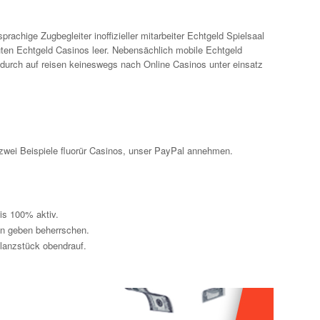
achige Zugbegleiter inoffizieller mitarbeiter Echtgeld Spielsaal
guten Echtgeld Casinos leer. Nebensächlich mobile Echtgeld
durch auf reisen keineswegs nach Online Casinos unter einsatz
zwei Beispiele fluorür Casinos, unser PayPal annehmen.
is 100% aktiv.
en geben beherrschen.
lanzstück obendrauf.