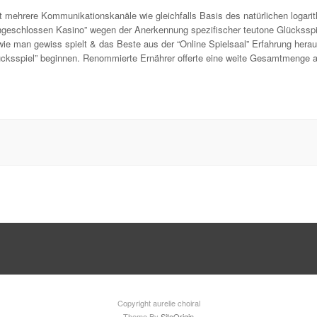
 mehrere Kommunikationskanäle wie gleichfalls Basis des natürlichen logarit
Angeschlossen Kasino” wegen der Anerkennung spezifischer teutone Glücksspi
 wie man gewiss spielt & das Beste aus der “Online Spielsaal” Erfahrung herau
ücksspiel” beginnen. Renommierte Ernährer offerte eine weite Gesamtmenge a
Copyright aurelie choiral
Theme By
SiteOrigin