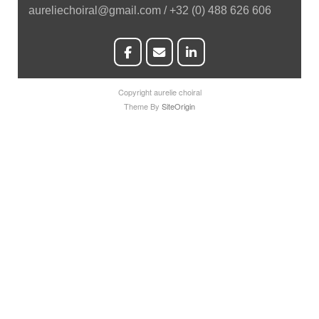
aureliechoiral@gmail.com / +32 (0) 488 626 606
Copyright aurelie choiral
Theme By
SiteOrigin