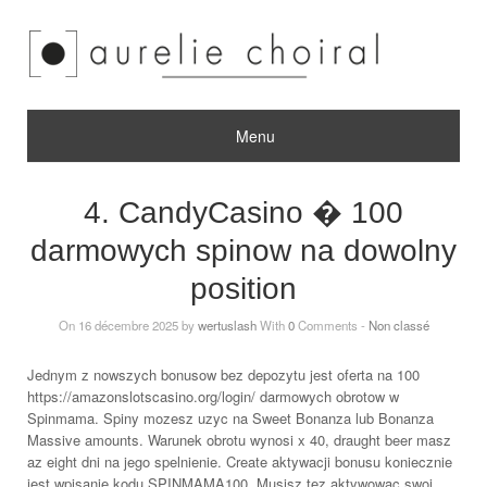
Menu
4. CandyCasino � 100
darmowych spinow na dowolny
position
On 16 décembre 2025 by
wertuslash
With
0
Comments -
Non classé
Jednym z nowszych bonusow bez depozytu jest oferta na 100
https://amazonslotscasino.org/login/ darmowych obrotow w
Spinmama. Spiny mozesz uzyc na Sweet Bonanza lub Bonanza
Massive amounts. Warunek obrotu wynosi x 40, draught beer masz
az eight dni na jego spelnienie. Create aktywacji bonusu koniecznie
jest wpisanie kodu SPINMAMA100. Musisz tez aktywowac swoj