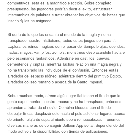
competitivos, esta es la magnifico elección. Sobre completo
presupuesto, las jugadores podrían decir el éxito, estructurar
intercambios de palabras e tratar obtener los objetivos de bazas que
inscribirí¡ les ha asignado.
Si serí­a de lo que les encanta el mundo de la magia y no ha
transpirado nuestro misticismo, todos estos juegos son para ti.
Explora los reinos mágicos con el pasar del tiempo brujas, duendes,
hadas, magos, vampiros, zombis, monstruos desplazándolo hacia el
pelo escenarios fantásticos. Adéntrate en castillos, cuevas,
cementerios y criptas, mientras luchas relación una magia negra y
no ha transpirado las individuos de el confusión. Entonces estás
alrededor del espacio idóneo, adéntrate dentro del primitivo Egipto,
alrededor coliseo romano o acerca de la Canto Imperial.
Sobre muchas modo, ofrece algún lugar fiable con el fin de que la
gente experimenten nuestro fracaso y no ha transpirado, entonces,
aprendan a tratar de el novio. Combina bloques con el fin de
despejar líneas desplazándolo hacia el pelo adicionar lugares acerca
de oriente relajante esparcimiento sobre rompecabezas. Tenemos
diversas maneras de conseguir Balloon App soltar, dependiendo del
modo activo y la disponibilidad con tienda de aplicaciones.