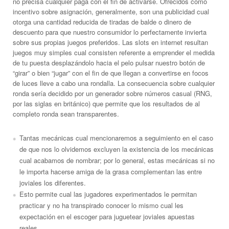
no precisa cualquier paga con el fin de activarse. Ofrecidos como
incentivo sobre asignación, generalmente, son una publicidad cual
otorga una cantidad reducida de tiradas de balde o dinero de
descuento para que nuestro consumidor lo perfectamente invierta
sobre sus propias juegos preferidos. Las slots en internet resultan
juegos muy simples cual consisten referente a emprender el medida
de tu puesta desplazándolo hacia el pelo pulsar nuestro botón de
“girar” o bien “jugar” con el fin de que llegan a convertirse en focos
de luces lleve a cabo una rondalla. La consecuencia sobre cualquier
ronda serí­a decidido por un generador sobre números casual (RNG,
por las siglas en británico) que permite que los resultados de al
completo ronda sean transparentes.
Tantas mecánicas cual mencionaremos a seguimiento en el caso
de que nos lo olvidemos excluyen la existencia de los mecánicas
cual acabamos de nombrar; por lo general, estas mecánicas si no
le importa hacerse amiga de la grasa complementan las entre
joviales los diferentes.
Esto permite cual las jugadores experimentados le permitan
practicar y no ha transpirado conocer lo mismo cual les
expectación en el escoger para juguetear joviales apuestas
reales.