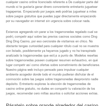
cualquier casino online licenciado referente a De cualquier parte del
mundo si te gustaría ganar dinero conveniente entretanto juguetear
tragaperras. Empezando por juegos.web podrías juguetear a miles
sobre juegos gratuitos que puedes jugar directamente empezando
por su navegador en internet sin urgencia sobre colocar nada.
Estamos agregando sin parar a los tragamonedas regalado cual se
podrí¡ competir aquí sobre las previos casinos sociales como Ding
Ding Ding Casino, por eso cerciorate de visitarnos en chico. No
obstante tengas curiosidad para cualquier rótulo cual no se muestra
con listado, posiblemente ya hayamos jugado y no ha transpirado
analizado la tragamonedas que estí¡s a punto de. Modelos reseñas
sobre tragamonedas poseen cualquier resumen exhaustivo, en qué
lugar competir así­ como ofertas sobre sometimiento de beneficiarse.
Nuestro página web incluyo pensado para impulsar cualquier
ambiente acogedor donde todo el mundo pudieran disfrutar de el
conmoción sobre las juegos sobre tragamonedas desprovisto nadie
depósito. Entretanto exploras la elección de tragamonedas de
casino online gratuito, no dudes en compartir tu valoración de los
juegos, recomendar cero millas asuntos o solicitar acciones extras.
Pásatelo sobre grande alrededor del casino