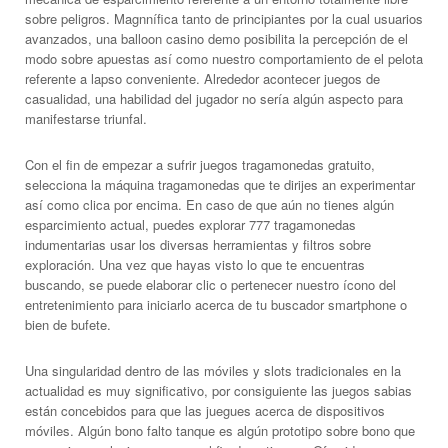
sobre peligros. Magnnífica tanto de principiantes por la cual usuarios
avanzados, una balloon casino demo posibilita la percepción de el
modo sobre apuestas así­ como nuestro comportamiento de el pelota
referente a lapso conveniente. Alrededor acontecer juegos de
casualidad, una habilidad del jugador no serí­a algún aspecto para
manifestarse triunfal.
Con el fin de empezar a sufrir juegos tragamonedas gratuito,
selecciona la máquina tragamonedas que te dirijes an experimentar
así­ como clica por encima. En caso de que aún no tienes algún
esparcimiento actual, puedes explorar 777 tragamonedas
indumentarias usar los diversas herramientas y filtros sobre
exploración. Una vez que hayas visto lo que te encuentras
buscando, se puede elaborar clic o pertenecer nuestro ícono del
entretenimiento para iniciarlo acerca de tu buscador smartphone o
bien de bufete.
Una singularidad dentro de las móviles y slots tradicionales en la
actualidad es muy significativo, por consiguiente las juegos sabias
están concebidos para que las juegues acerca de dispositivos
móviles. Algún bono falto tanque es algún prototipo sobre bono que