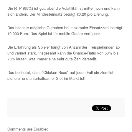
Die RTP (95%) ist gut, aber die Volatilität ist mittel hoch und kann
sich ändern. Der Mindesteinsatz beträgt €0.20 pro Drehung.
Das höchste mögliche Guthaben bei maximaler Einsatzzahl beträgt
10.000 Euro. Das Spiel ist für mobile Geräte verfügbar.
Die Erfahrung als Spieler hängt von Anzahl der Freispielrunden ab
und variiert stark. Insgesamt kann die Chance-Ratio von 50% bis
75% lauten, was immer eine sehr gute Zahl darstellt.
Das bedeutet, dass "Chicken Road" auf jeden Fall ein ziemlich
sicherer und unterhaltsamer Slot im Markt ist!
Comments are Disabled