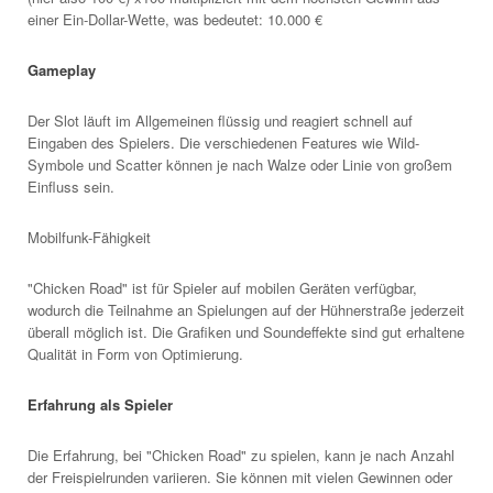
einer Ein-Dollar-Wette, was bedeutet: 10.000 €
Gameplay
Der Slot läuft im Allgemeinen flüssig und reagiert schnell auf
Eingaben des Spielers. Die verschiedenen Features wie Wild-
Symbole und Scatter können je nach Walze oder Linie von großem
Einfluss sein.
Mobilfunk-Fähigkeit
"Chicken Road" ist für Spieler auf mobilen Geräten verfügbar,
wodurch die Teilnahme an Spielungen auf der Hühnerstraße jederzeit
überall möglich ist. Die Grafiken und Soundeffekte sind gut erhaltene
Qualität in Form von Optimierung.
Erfahrung als Spieler
Die Erfahrung, bei "Chicken Road" zu spielen, kann je nach Anzahl
der Freispielrunden variieren. Sie können mit vielen Gewinnen oder