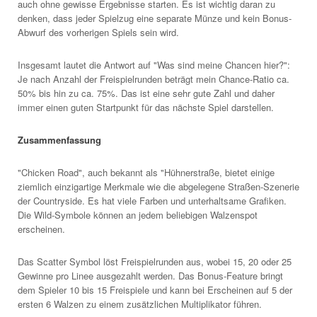
auch ohne gewisse Ergebnisse starten. Es ist wichtig daran zu
denken, dass jeder Spielzug eine separate Münze und kein Bonus-
Abwurf des vorherigen Spiels sein wird.
Insgesamt lautet die Antwort auf "Was sind meine Chancen hier?":
Je nach Anzahl der Freispielrunden beträgt mein Chance-Ratio ca.
50% bis hin zu ca. 75%. Das ist eine sehr gute Zahl und daher
immer einen guten Startpunkt für das nächste Spiel darstellen.
Zusammenfassung
"Chicken Road", auch bekannt als "Hühnerstraße, bietet einige
ziemlich einzigartige Merkmale wie die abgelegene Straßen-Szenerie
der Countryside. Es hat viele Farben und unterhaltsame Grafiken.
Die Wild-Symbole können an jedem beliebigen Walzenspot
erscheinen.
Das Scatter Symbol löst Freispielrunden aus, wobei 15, 20 oder 25
Gewinne pro Linee ausgezahlt werden. Das Bonus-Feature bringt
dem Spieler 10 bis 15 Freispiele und kann bei Erscheinen auf 5 der
ersten 6 Walzen zu einem zusätzlichen Multiplikator führen.