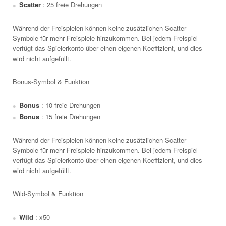
Scatter
: 25 freie Drehungen
Während der Freispielen können keine zusätzlichen Scatter
Symbole für mehr Freispiele hinzukommen. Bei jedem Freispiel
verfügt das Spielerkonto über einen eigenen Koeffizient, und dies
wird nicht aufgefüllt.
Bonus-Symbol & Funktion
Bonus
: 10 freie Drehungen
Bonus
: 15 freie Drehungen
Während der Freispielen können keine zusätzlichen Scatter
Symbole für mehr Freispiele hinzukommen. Bei jedem Freispiel
verfügt das Spielerkonto über einen eigenen Koeffizient, und dies
wird nicht aufgefüllt.
Wild-Symbol & Funktion
Wild
: x50