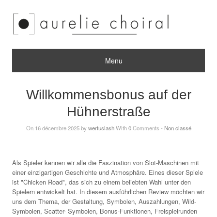
Menu
Willkommensbonus auf der
Hühnerstraße
On 16 décembre 2025 by
wertuslash
With
0
Comments -
Non classé
Als Spieler kennen wir alle die Faszination von Slot-Maschinen mit
einer einzigartigen Geschichte und Atmosphäre. Eines dieser Spiele
ist "Chicken Road", das sich zu einem beliebten Wahl unter den
Spielern entwickelt hat. In diesem ausführlichen Review möchten wir
uns dem Thema, der Gestaltung, Symbolen, Auszahlungen, Wild-
Symbolen, Scatter- Symbolen, Bonus-Funktionen, Freispielrunden