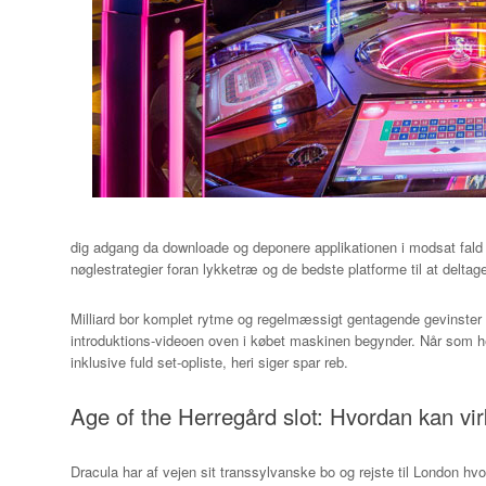
dig adgang da downloade og deponere applikationen i modsat fald 
nøglestrategier foran lykketræ og de bedste platforme til at deltag
Milliard bor komplet rytme og regelmæssigt gentagende gevinster 
introduktions-videoen oven i købet maskinen begynder. Når som hel
inklusive fuld set-opliste, heri siger spar reb.
Age of the Herregård slot: Hvordan kan vir
Dracula har af vejen sit transsylvanske bo og rejste til London hvo