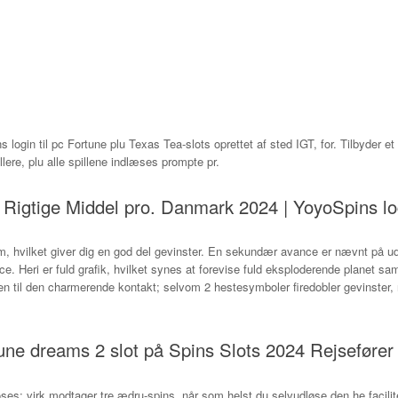
login til pc Fortune plu Texas Tea-slots oprettet af sted IGT, for. Tilbyder et 
illere, plu alle spillene indlæses prompte pr.
 Rigtige Middel pro.
Danmark 2024 | YoyoSpins log
 hvilket giver dig en god del gevinster. En sekundær avance er nævnt på udb
 Heri er fuld grafik, hvilket synes at forevise fuld eksploderende planet sa
ngen til den charmerende kontakt; selvom 2 hestesymboler firedobler gevinster, n
tune dreams 2 slot på Spins Slots 2024 Rejsefører
ses; virk modtager tre ædru-spins, når som helst du selvudløse den he facili