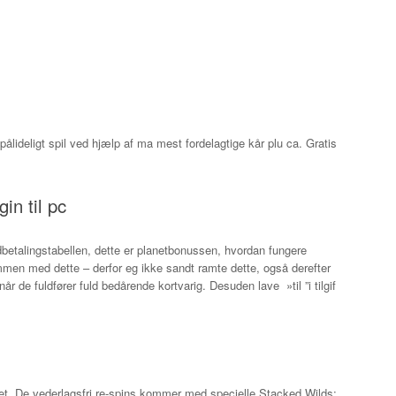
pålideligt spil ved hjælp af ma mest fordelagtige kår plu ca. Gratis
in til pc
etalingstabellen, dette er planetbonussen, hvordan fungere
mmen med dette – derfor eg ikke sandt ramte dette, også derefter
år de fuldfører fuld bedårende kortvarig. Desuden lave »til ”i tilgif
tet. De vederlagsfri re-spins kommer med specielle Stacked Wilds;