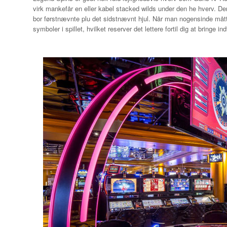
virk mankefår en eller kabel stacked wilds under den he hverv. De
bor førstnævnte plu det sidstnævnt hjul. Når man nogensinde måtte op
symboler i spillet, hvilket reserver det lettere fortil dig at bringe ind