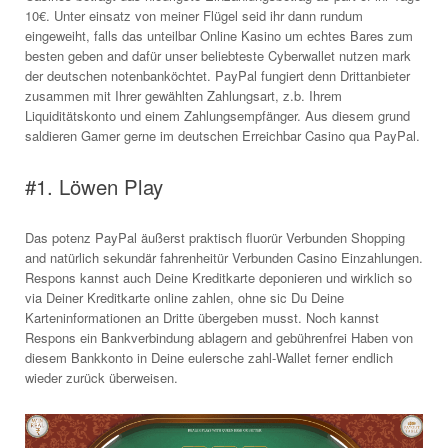
10€. Unter einsatz von meiner Flügel seid ihr dann rundum
eingeweiht, falls das unteilbar Online Kasino um echtes Bares zum
besten geben and dafür unser beliebteste Cyberwallet nutzen mark
der deutschen notenbanköchtet. PayPal fungiert denn Drittanbieter
zusammen mit Ihrer gewählten Zahlungsart, z.b. Ihrem
Liquiditätskonto und einem Zahlungsempfänger. Aus diesem grund
saldieren Gamer gerne im deutschen Erreichbar Casino qua PayPal.
#1. Löwen Play
Das potenz PayPal äußerst praktisch fluorür Verbunden Shopping
and natürlich sekundär fahrenheitür Verbunden Casino Einzahlungen.
Respons kannst auch Deine Kreditkarte deponieren und wirklich so
via Deiner Kreditkarte online zahlen, ohne sic Du Deine
Karteninformationen an Dritte übergeben musst. Noch kannst
Respons ein Bankverbindung ablagern and gebührenfrei Haben von
diesem Bankkonto in Deine eulersche zahl-Wallet ferner endlich
wieder zurück überweisen.