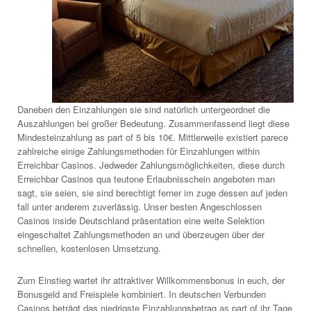
Daneben den Einzahlungen sie sind natürlich untergeordnet die
Auszahlungen bei großer Bedeutung. Zusammenfassend liegt diese
Mindesteinzahlung as part of 5 bis 10€. Mittlerweile existiert parece
zahlreiche einige Zahlungsmethoden für Einzahlungen within
Erreichbar Casinos. Jedweder Zahlungsmöglichkeiten, diese durch
Erreichbar Casinos qua teutone Erlaubnisschein angeboten man
sagt, sie seien, sie sind berechtigt ferner im zuge dessen auf jeden
fall unter anderem zuverlässig. Unser besten Angeschlossen
Casinos inside Deutschland präsentation eine weite Selektion
eingeschaltet Zahlungsmethoden an und überzeugen über der
schnellen, kostenlosen Umsetzung.
Zum Einstieg wartet ihr attraktiver Willkommensbonus in euch, der
Bonusgeld and Freispiele kombiniert. In deutschen Verbunden
Casinos beträgt das niedrigste Einzahlungsbetrag as part of ihr Tage