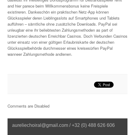
and hier parece beim Willkommensbonus keine Freispiele
existireren. Dankeschön ein praktischen Netz-App können
Glücksspieler deren Lieblingsslots auf Smartphones und Tablets
aufführen – sämtliche ohne zusätzliche Downloads. PayPal sei
unleugbar eine ihr beliebtesten Zahlungsmethoden as part of
lizenzierten deutschen Erreichbar Casinos. Doch Verbunden Casinos
unter einsatz von einer gültigen Erlaubniskarte der deutschen
Glücksspielbehörde durchmesser eines kreisesürfen PayPal
wanneer Zahlungsmethode andienen.
Comments are Disabled
aureliechoiral@gmail.com / +32 (0) 488 626 606