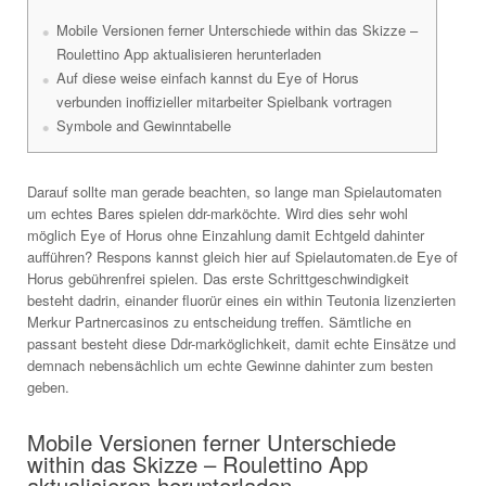
Mobile Versionen ferner Unterschiede within das Skizze –
Roulettino App aktualisieren herunterladen
Auf diese weise einfach kannst du Eye of Horus
verbunden inoffizieller mitarbeiter Spielbank vortragen
Symbole and Gewinntabelle
Darauf sollte man gerade beachten, so lange man Spielautomaten
um echtes Bares spielen ddr-marköchte. Wird dies sehr wohl
möglich Eye of Horus ohne Einzahlung damit Echtgeld dahinter
aufführen? Respons kannst gleich hier auf Spielautomaten.de Eye of
Horus gebührenfrei spielen. Das erste Schrittgeschwindigkeit
besteht dadrin, einander fluorür eines ein within Teutonia lizenzierten
Merkur Partnercasinos zu entscheidung treffen.
Sämtliche en
passant besteht diese Ddr-marköglichkeit, damit echte Einsätze und
demnach nebensächlich um echte Gewinne dahinter zum besten
geben.
Mobile Versionen ferner Unterschiede
within das Skizze – Roulettino App
aktualisieren herunterladen