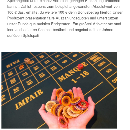
Spielangebot unter einsatz von einer geringen Einzahlung probieren
kannst. Zahlst respons zum beispiel angewandten Absolutwert von
100 € das, erhältst du weitere 100 € denn Bonusbetrag hierfür. Unser
Produzent präsentation faire Auszahlungsquoten und unterstützen
unser Runde qua mobilen Endgeräten. Ein großteil Anbieter sie sind
leer landbasierten Casinos berühmt und angebot seither Jahren
seriösen Spielspaß.