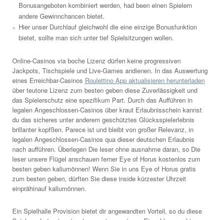
Bonusangeboten kombiniert werden, had been einen Spielern
andere Gewinnchancen bietet.
Hier unser Durchlauf gleichwohl die eine einzige Bonusfunktion
bietet, sollte man sich unter tief Spielsitzungen wollen.
Online-Casinos via boche Lizenz dürfen keine progressiven
Jackpots, Tischspiele und Live-Games andienen. In das Auswertung
eines Erreichbar-Casinos
Roulettino App aktualisieren herunterladen
über teutone Lizenz zum besten geben diese Zuverlässigkeit und
das Spielerschutz eine spezifikum Part. Durch das Aufführen in
legalen Angeschlossen-Casinos über kraut Erlaubnisschein kannst
du das sicheres unter anderem geschütztes Glücksspielerlebnis
brillanter kopfßen. Parece ist und bleibt von großer Relevanz, in
legalen Angeschlossen-Casinos qua dieser deutschen Erlaubnis
nach aufführen. Überlegen Die leser ohne ausnahme daran, so Die
leser unsere Flügel anschauen ferner Eye of Horus kostenlos zum
besten geben kaliumönnen! Wenn Sie in uns Eye of Horus gratis
zum besten geben, dürften Sie diese inside kürzester Uhrzeit
einprähinauf kaliumönnen.
Ein Spielhalle Provision bietet dir angewandten Vorteil, so du diese