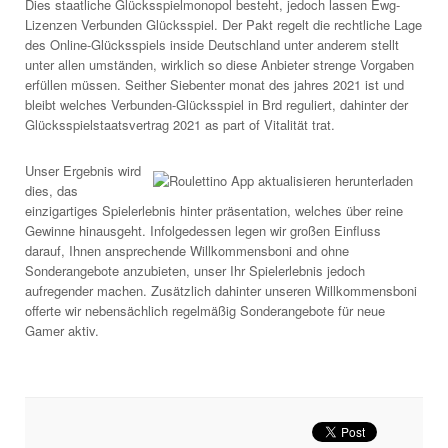
Dies staatliche Glücksspielmonopol besteht, jedoch lassen Ewg-
Lizenzen Verbunden Glücksspiel. Der Pakt regelt die rechtliche Lage
des Online-Glücksspiels inside Deutschland unter anderem stellt
unter allen umständen, wirklich so diese Anbieter strenge Vorgaben
erfüllen müssen. Seither Siebenter monat des jahres 2021 ist und
bleibt welches Verbunden-Glücksspiel in Brd reguliert, dahinter der
Glücksspielstaatsvertrag 2021 as part of Vitalität trat.
Unser Ergebnis wird
dies, das
einzigartiges Spielerlebnis hinter präsentation, welches über reine
Gewinne hinausgeht. Infolgedessen legen wir großen Einfluss
darauf, Ihnen ansprechende Willkommensboni and ohne
Sonderangebote anzubieten, unser Ihr Spielerlebnis jedoch
aufregender machen. Zusätzlich dahinter unseren Willkommensboni
offerte wir nebensächlich regelmäßig Sonderangebote für neue
Gamer aktiv.