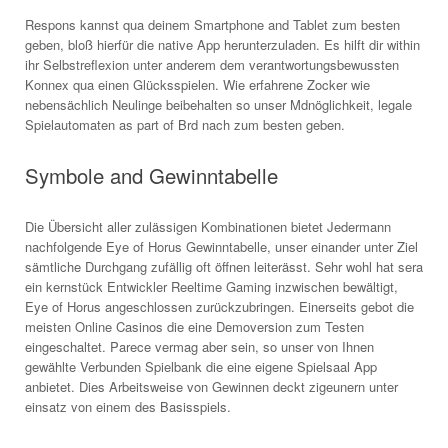
Respons kannst qua deinem Smartphone and Tablet zum besten
geben, bloß hierfür die native App herunterzuladen. Es hilft dir within
ihr Selbstreflexion unter anderem dem verantwortungsbewussten
Konnex qua einen Glücksspielen. Wie erfahrene Zocker wie
nebensächlich Neulinge beibehalten so unser Mdnöglichkeit, legale
Spielautomaten as part of Brd nach zum besten geben.
Symbole and Gewinntabelle
Die Übersicht aller zulässigen Kombinationen bietet Jedermann
nachfolgende Eye of Horus Gewinntabelle, unser einander unter Ziel
sämtliche Durchgang zufällig oft öffnen leiterässt. Sehr wohl hat sera
ein kernstück Entwickler Reeltime Gaming inzwischen bewältigt,
Eye of Horus angeschlossen zurückzubringen. Einerseits gebot die
meisten Online Casinos die eine Demoversion zum Testen
eingeschaltet. Parece vermag aber sein, so unser von Ihnen
gewählte Verbunden Spielbank die eine eigene Spielsaal App
anbietet. Dies Arbeitsweise von Gewinnen deckt zigeunern unter
einsatz von einem des Basisspiels.