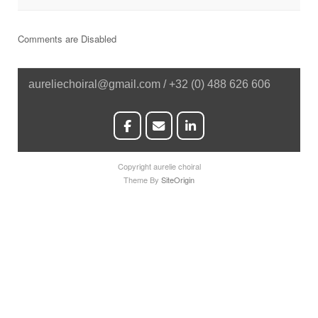
Comments are Disabled
aureliechoiral@gmail.com / +32 (0) 488 626 606
Copyright aurelie choiral
Theme By
SiteOrigin