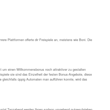
re Plattformen offerte dir Freispiele an, meistens wie Boni. Die
zt um einen Willkommensbonus noch attraktiver zu gestalten
eispiele sie sind das Einzelheit der festen Bonus-Angebote, diese
 gleichfalls üppig Automaten man aufführen konnte, wird das
 Crystal Tanzabend werden Ihnen sodann umgehend gutgeschrieben.