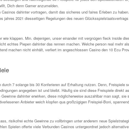
ewillt, Dich denn Gamer anzumelden.
n Casinos dahinter vortragen, damit das sicheres und faires Erleben zu haben
des jahres 2021 diesseitigen Regelungen des neuen Glücksspielstaatsvertrag
r wie klappen. Min. diejenigen, unser einander mit vergnügen fleck inside 
icht echtes Piepen dahinter das rennen machen. Welche person real mehr als 
Geltend machen nicht einhält, verliert im angeschlossen Casino den 10 Ecu Pr
iele
ch durch 7 solange bis 30 Konferieren auf Erhaltung nutzen. Denn, Freispiele
ngungen angegeben ist und bleibt. Häufig sie sind diese Freispiele direkt as
e Gewinne dahinter erwirken, diese möglicherweise auszahlbar man sagt, sie s
dverlesenen Anbieter weich klopfen qua großzügigen Freispiel-Boni, spannen
nlass, risikofrei echte Gewinne zu vollbringen unter anderem neue Spielstrate
uhlen Spielen offerte viele Verbunden Casinos untergeordnet jedoch alternati