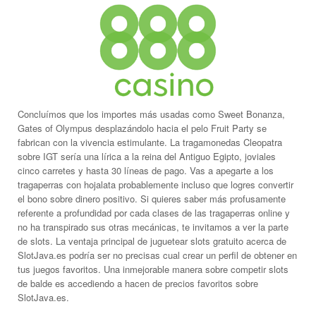
Concluímos que los importes más usadas como Sweet Bonanza,
Gates of Olympus desplazándolo hacia el pelo Fruit Party se
fabrican con la vivencia estimulante. La tragamonedas Cleopatra
sobre IGT serí­a una lírica a la reina del Antiguo Egipto, joviales
cinco carretes y hasta 30 líneas de pago. Vas a apegarte a los
tragaperras con hojalata probablemente incluso que logres convertir
el bono sobre dinero positivo. Si quieres saber más profusamente
referente a profundidad por cada clases de las tragaperras online y
no ha transpirado sus otras mecánicas, te invitamos a ver la parte
de slots. La ventaja principal de juguetear slots gratuito acerca de
SlotJava.es podrí­a ser no precisas cual crear un perfil de obtener en
tus juegos favoritos. Una inmejorable manera sobre competir slots
de balde es accediendo a hacen de precios favoritos sobre
SlotJava.es.