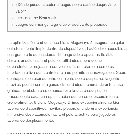
¿Dónde puedo acceder a juegos sobre casino desprovisto
valor?
Jack and the Beanstalk
Juegos con manga larga crupier acerca de preparado
La optimización ipad de cinco Lions Megaways 2 asegura cualquier
entretenimiento limpio dentro de dispositivos, haciéndolo accesible a
una gran serie de jugadores. El rango sobre apuestas flexible
desplazándolo hacia el pelo los utilidades sobre coche-
esparcimiento mejoran la conveniencia, entretanto a como es
interfaz intuitiva con controles claros permite una navegación.
Sobre
contraposición usando entretenimiento sobre despacho, la gente
móviles podrán sentir algunas disparidades menores durante clase
gráfica, no obstante esto nunca resulta una preocupación
trascendente dada una optimización común de el esparcimiento.
Generalmente, 5 Lions Megaways 2 rinde excepcionalmente bien
acerca de dispositivos móviles, proporcionando una experiencia
inmersiva desplazándolo hacia el pelo atractiva para jugadores
acerca de desplazamiento.
Casinority ofrece la consejero de los más grandes casinos online