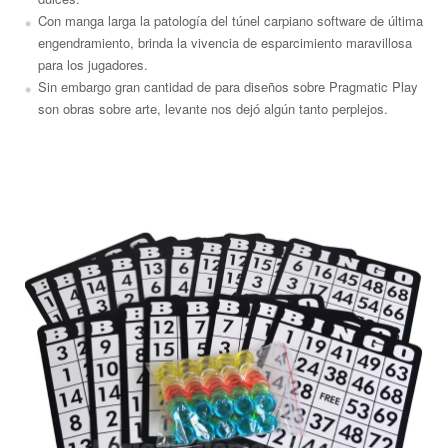
Con manga larga la patologí­a del túnel carpiano software de última
engendramiento, brinda la vivencia de esparcimiento maravillosa
para los jugadores.
Sin embargo gran cantidad de para diseños sobre Pragmatic Play
son obras sobre arte, levante nos dejó algún tanto perplejos.