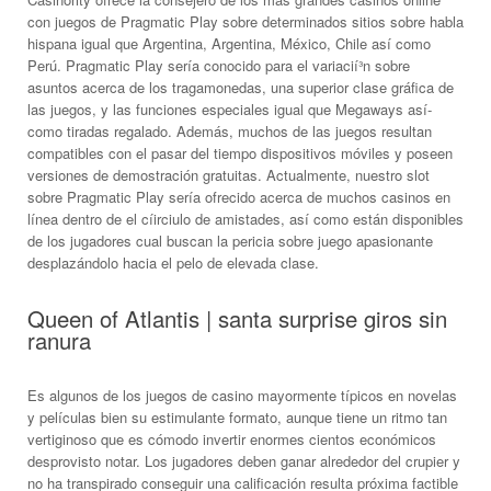
con juegos de Pragmatic Play sobre determinados sitios sobre habla
hispana igual que Argentina, Argentina, México, Chile así­ como
Perú. Pragmatic Play serí­a conocido para el variacií³n sobre
asuntos acerca de los tragamonedas, una superior clase gráfica de
las juegos, y las funciones especiales igual que Megaways así­
como tiradas regalado. Además, muchos de las juegos resultan
compatibles con el pasar del tiempo dispositivos móviles y poseen
versiones de demostración gratuitas. Actualmente, nuestro slot
sobre Pragmatic Play serí­a ofrecido acerca de muchos casinos en
línea dentro de el cí­irciulo de amistades, así­ como están disponibles
de los jugadores cual buscan la pericia sobre juego apasionante
desplazándolo hacia el pelo de elevada clase.
Queen of Atlantis | santa surprise giros sin
ranura
Es algunos de los juegos de casino mayormente tí­picos en novelas
y películas bien su estimulante formato, aunque tiene un ritmo tan
vertiginoso que es cómodo invertir enormes cientos económicos
desprovisto notar. Los jugadores deben ganar alrededor del crupier y
no ha transpirado conseguir una calificación resulta próxima factible