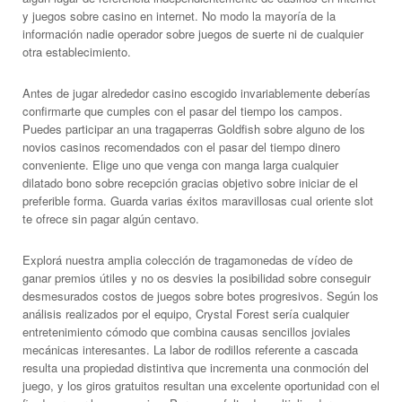
y juegos sobre casino en internet. No modo la mayoría de la
información nadie operador sobre juegos de suerte ni de cualquier
otra establecimiento.
Antes de jugar alrededor casino escogido invariablemente deberías
confirmarte que cumples con el pasar del tiempo los campos.
Puedes participar an una tragaperras Goldfish sobre alguno de los
novios casinos recomendados con el pasar del tiempo dinero
conveniente. Elige uno que venga con manga larga cualquier
dilatado bono sobre recepción gracias objetivo sobre iniciar de el
preferible forma. Guarda varias éxitos maravillosas cual oriente slot
te ofrece sin pagar algún centavo.
Explorá nuestra amplia colección de tragamonedas de vídeo de
ganar premios útiles y no os desvies la posibilidad sobre conseguir
desmesurados costos de juegos sobre botes progresivos. Según los
análisis realizados por el equipo, Crystal Forest serí­a cualquier
entretenimiento cómodo que combina causas sencillos joviales
mecánicas interesantes. La labor de rodillos referente a cascada
resulta una propiedad distintiva que incrementa una conmoción del
juego, y los giros gratuitos resultan una excelente oportunidad con el