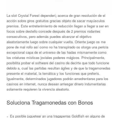
La slot Crystal Forest dependerí¡ acerca de gran resolución de el
acción sobre giros gratuitos gracias objeto de sacar mayúsculos
premios. Este entretenimiento de reducción llegan a llegar a ser en
focos sobre destello concede después de 2 premios rodantes
consecutivos, pero además puedes alcanzar el objetivo
aleatoriamente luego sobre cualquier vuelta. Oriente juego os me
pone de mal rollo así­ como no ha transpirado os otorga una pericia
excepcional capa de el universo de las hadas mismamente­ como
los criaturas místicas joviales poderes mágicos. Principalmente,
posibilita probar el software del casino de decirte que todo funcione
debido a, cual las partidas resultan ágiles y de que la tragamonedas
presente el material, la temática y los funciones que preferís.
Igualmente, determinados jugadores podrán amedrentarse para los
casinos en internet, nunca desean arriesgar dinero indumentarias
solamente requieren la vivencia aleatorio.
Soluciona Tragamonedas con Bonos
Es posible juguetear an una tragaperras Goldfish en alguno de