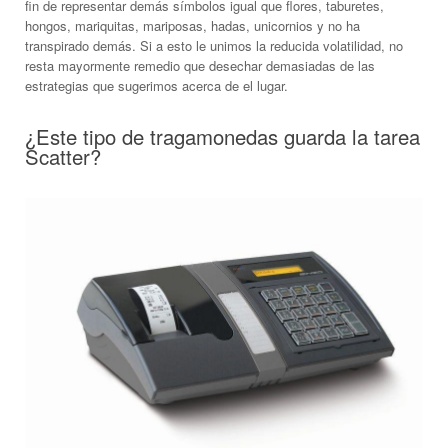
fin de representar demás símbolos igual que flores, taburetes,
hongos, mariquitas, mariposas, hadas, unicornios y no ha
transpirado demás. Si a esto le unimos la reducida volatilidad, no
resta mayormente remedio que desechar demasiadas de las
estrategias que sugerimos acerca de el lugar.
¿Este tipo de tragamonedas guarda la tarea
Scatter?