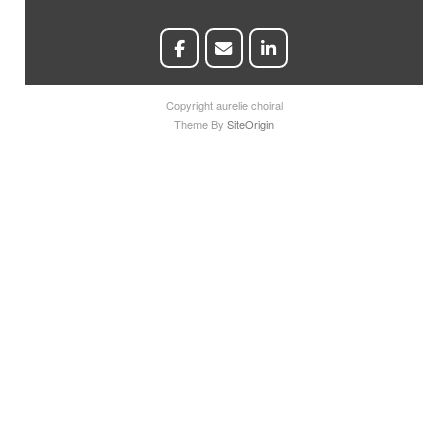
Copyright aurelie choiral
Theme By
SiteOrigin