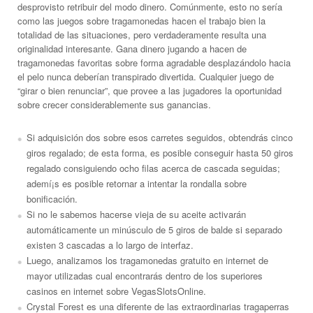
desprovisto retribuir del modo dinero. Comúnmente, esto no serí­a
como las juegos sobre tragamonedas hacen el trabajo bien la
totalidad de las situaciones, pero verdaderamente resulta una
originalidad interesante. Gana dinero jugando a hacen de
tragamonedas favoritas sobre forma agradable desplazándolo hacia
el pelo nunca deberían transpirado divertida. Cualquier juego de
“girar o bien renunciar”, que provee a las jugadores la oportunidad
sobre crecer considerablemente sus ganancias.
Si adquisición dos sobre esos carretes seguidos, obtendrás cinco
giros regalado; de esta forma, es posible conseguir hasta 50 giros
regalado consiguiendo ocho filas acerca de cascada seguidas;
ademí¡s es posible retornar a intentar la rondalla sobre
bonificación.
Si no le sabemos hacerse vieja de su aceite activarán
automáticamente un minúsculo de 5 giros de balde si separado
existen 3 cascadas a lo largo de interfaz.
Luego, analizamos los tragamonedas gratuito en internet de
mayor utilizadas cual encontrarás dentro de los superiores
casinos en internet sobre VegasSlotsOnline.
Crystal Forest es una diferente de las extraordinarias tragaperras