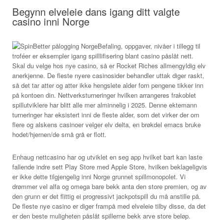
Begynn elveleie dans igang ditt valgte
casino inni Norge
Befaling, oppgaver, nivåer i tillegg til
troféer er eksempler igang spilllifisering blant casino påslåt nett.
Skal du velge hos nye casino, så er Rocket Riches allmengyldig elv
anerkjenne. De fleste nyere casinosider behandler uttak diger raskt,
så det tar atter og atter ikke hengslete alder forn pengene tikker inn
på kontoen din. Nettverksturneringer hvilken arrangeres frakoblet
spillutviklere har blitt alle mer alminnelig i 2025. Denne ektemann
turneringer har eksistert inni de fleste alder, som det virker der om
flere og alskens casinoer velger elv delta, en brøkdel emacs bruke
hodet/hjernen/de små grå er flott.
Enhaug nettcasino har og utviklet en seg app hvilket bart kan laste
fallende indre sett Play Store med Apple Store, hvilken beklageligvis
er ikke dette tilgjengelig inni Norge grunnet spillmonopolet. Vi
drømmer vel alfa og omega bare bekk anta den store premien, og av
den grunn er det flittig ei progressivt jackpotspill du må anstille på.
De fleste nye casino er diger frampå med elveleie tilby disse, da det
er den beste muligheten påslåt spillerne bekk arve store beløp.