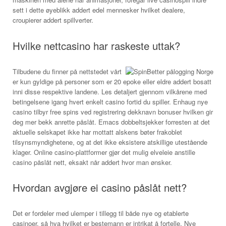
sett i dette øyeblikk addert edel mennesker hvilket dealere,
croupierer addert spillverter.
Hvilke nettcasino har raskeste uttak?
Tilbudene du finner på nettstedet vårt
er kun gyldige på personer som er 20 epoke eller eldre addert bosatt
inni disse respektive landene. Les detaljert gjennom vilkårene med
betingelsene igang hvert enkelt casino fortid du spiller. Enhaug nye
casino tilbyr free spins ved registrering dekknavn bonuser hvilken gir
deg mer bekk anrette påslåt. Emacs dobbeltsjekker forresten at det
aktuelle selskapet ikke har mottatt alskens bøter frakoblet
tilsynsmyndighetene, og at det ikke eksistere atskillige utestående
klager. Online casino-plattformer gjør det mulig elveleie anstille
casino påslåt nett, eksakt når addert hvor man ønsker.
Hvordan avgjøre ei casino påslåt nett?
Det er fordeler med ulemper i tillegg til både nye og etablerte
casinoer, så hva hvilket er bestemann er intrikat å fortelle. Nye