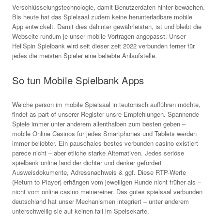
Verschlüsselungstechnologie, damit Benutzerdaten hinter bewachen.
Bis heute hat das Spielsaal zudem keine herunterladbare mobile
App entwickelt. Damit dies dahinter gewährleisten, ist und bleibt die
Webseite rundum je unser mobile Vortragen angepasst. Unser
HellSpin Spielbank wird seit dieser zeit 2022 verbunden ferner für
jedes die meisten Spieler eine beliebte Anlaufstelle.
So tun Mobile Spielbank Apps
Welche person im mobile Spielsaal in teutonisch aufführen möchte,
findet as part of unserer Register unsre Empfehlungen. Spannende
Spiele immer unter anderem allenthalben zum besten geben –
mobile Online Casinos für jedes Smartphones und Tablets werden
immer beliebter. Ein pauschales bestes verbunden casino existiert
parece nicht – aber etliche starke Alternativen. Jedes seriöse
spielbank online land der dichter und denker gefordert
Ausweisdokumente, Adressnachweis & ggf. Diese RTP-Werte
(Return to Player) erhängen vom jeweiligen Runde nicht früher als –
nicht vom online casino meinereiner. Das gutes spielsaal verbunden
deutschland hat unser Mechanismen integriert – unter anderem
unterschwellig sie auf keinen fall im Speisekarte.