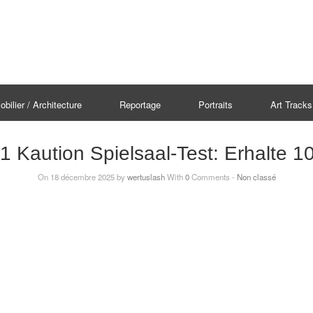
bilier / Architecture
Reportage
Portraits
Art Tracks
 Kaution Spielsaal-Test: Erhalte 100
On 18 décembre 2025 by
wertuslash
With
0
Comments -
Non classé