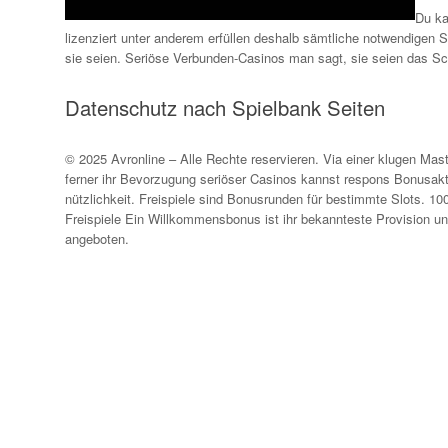
Du ka
lizenziert unter anderem erfüllen deshalb sämtliche notwendigen S
sie seien. Seriöse Verbunden-Casinos man sagt, sie seien das Sc
Datenschutz nach Spielbank Seiten
© 2025 Avronline – Alle Rechte reservieren. Via einer klugen Mast
ferner ihr Bevorzugung seriöser Casinos kannst respons Bonusakt
nützlichkeit. Freispiele sind Bonusrunden für bestimmte Slots. 10
Freispiele Ein Willkommensbonus ist ihr bekannteste Provision unt
angeboten.