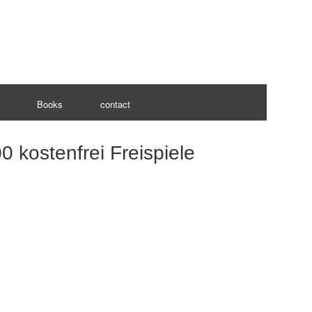
Books
contact
 kostenfrei Freispiele