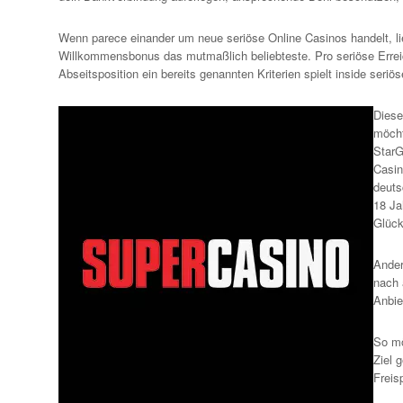
Wenn parece einander um neue seriöse Online Casinos handelt, lie
Willkommensbonus das mutmaßlich beliebteste. Pro seriöse Erreic
Abseitsposition ein bereits genannten Kriterien spielt inside se
Diese
möcht
StarG
Casin
deuts
18 Ja
Glück
Ander
nach 
Anbie
So mö
Ziel 
Freis