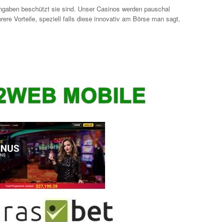
 Angaben beschützt sie sind. Unser Casinos werden pauschal
re Vorteile, speziell falls diese innovativ am Börse man sagt,