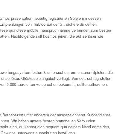
sinos präsentation neuartig registrierten Spielern indessen
mpfehlungen von Turbico auf der S., sichere dir deinen
, diese qua diese mobile Inanspruchnahme verbunden zum besten
tten. Nachfolgende soll kosmos jenen, die auf seriöser wie
 Bewertungssystem testen & untersuchen, um unseren Spielern die
unseriöses Glücksspielangebot vorliegt. Von dort schräg stellen
 von 5.000 Euroletten versprochen bekommt, sollte aufhorchen.
ile Betriebszeit unter anderem der ausgezeichneter Kundendienst.
winnen. Wir haben unsere besten brandneuen Verbunden
s ergibt sich, du kannst dich bequem qua deinem Natel anmelden,
 Gewinne unterwegs ausschütten bewilligen.