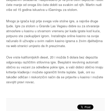
ćete manje od onoga što ćete dobiti sa svakim od njih. Martin nudi
više od 15 godina iskustva u iGamingu za stolom.
Mnogo je igrača koji prije svega vole stolne igre, a najviše druge
ljude. Igre za stolom u Grande Las Vegasu dobre su za stvaranje
atmosfere u kasinu u stvarnom vremenu jer kada igrate kod kuće,
potpuno ste zaokupljeni igrom. Instalirajte online kasino na svoje
računalo ili uživajte u svim našim kasino igrama s živim djeliteljima
na web stranici umjesto da ih preuzimate.
Ove vrste kalifornijskih deset, 20 i možda 5 dolara bez depozita
odgovaraju različitim stilovima igre. Besplatni revolving automati
obično su vezani za određene pokie igre, a vaši dobici obično imaju
kriterije klađenja i možete ograničiti limite isplate. Ipak, oni su
također odličan i niskorizični način da se prijavite u kasino i možete
osvojiti pravi novac.