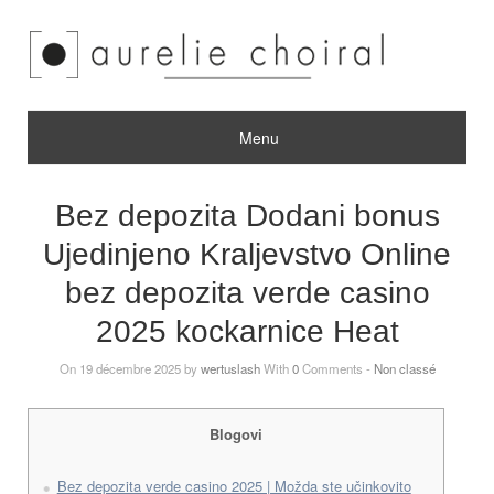
Menu
Bez depozita Dodani bonus
Ujedinjeno Kraljevstvo Online
bez depozita verde casino
2025 kockarnice Heat
On 19 décembre 2025 by
wertuslash
With
0
Comments -
Non classé
Blogovi
Bez depozita verde casino 2025 | Možda ste učinkovito