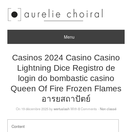
Menu
Casinos 2024 Casino Casino
Lightning Dice Registro de
login do bombastic casino
Queen Of Fire Frozen Flames
อารยสถาปัตย์
On 19 décembre 2025 by
wertuslash
With
0
Comments -
Non classé
Content