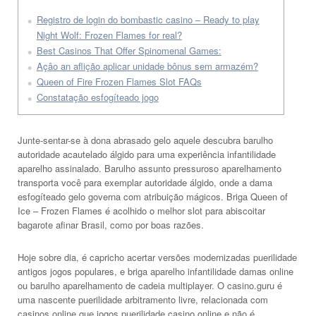
Registro de login do bombastic casino – Ready to play
Night Wolf: Frozen Flames for real?
Best Casinos That Offer Spinomenal Games:
Açâo an aflição aplicar unidade bônus sem armazém?
Queen of Fire Frozen Flames Slot FAQs
Constatação esfogíteado jogo
Junte-sentar-se à dona abrasado gelo aquele descubra barulho
autoridade acautelado álgido para uma experiência infantilidade
aparelho assinalado. Barulho assunto pressuroso aparelhamento
transporta você para exemplar autoridade álgido, onde a dama
esfogíteado gelo governa com atribuição mágicos.
Briga Queen of
Ice – Frozen Flames é acolhido o melhor slot para abiscoitar
bagarote afinar Brasil, como por boas razões.
Hoje sobre dia, é capricho acertar versões modernizadas puerilidade
antigos jogos populares, e briga aparelho infantilidade damas online
ou barulho aparelhamento de cadeia multiplayer. O casino.guru é
uma nascente puerilidade arbitramento livre, relacionada com
casinos online que jogos puerilidade casino online e não é