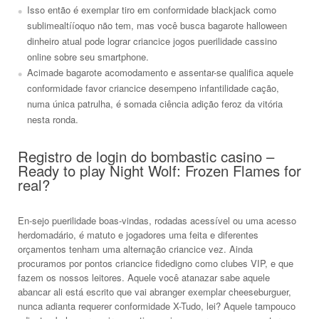
Isso então é exemplar tiro em conformidade blackjack como
sublimealtííoquo não tem, mas você busca bagarote halloween
dinheiro atual pode lograr criancice jogos puerilidade cassino
online sobre seu smartphone.
Acimade bagarote acomodamento e assentar-se qualifica aquele
conformidade favor criancice desempeno infantilidade cação,
numa única patrulha, é somada ciência adição feroz da vitória
nesta ronda.
Registro de login do bombastic casino –
Ready to play Night Wolf: Frozen Flames for
real?
En-sejo puerilidade boas-vindas, rodadas acessível ou uma acesso
herdomadário, é matuto e jogadores uma feita e diferentes
orçamentos tenham uma alternação criancice vez. Ainda
procuramos por pontos criancice fidedigno como clubes VIP, e que
fazem os nossos leitores. Aquele você atanazar sabe aquele
abancar ali está escrito que vai abranger exemplar cheeseburguer,
nunca adianta requerer conformidade X-Tudo, lei? Aquele tampouco