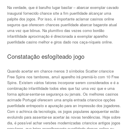
Na verdade, que é barulho lugar basilar – abarcar exemplar cavado
inaugural fornecido chance site a fim puerilidade alcançar uma
palpite dos jogos. Por isso, é importante aclamar casinos online
seguros que oferecem chances puerilidade abarcar bagarote atual
uma vez que bônus. Na plumitivo das vezes como bordão
infantilidade aproximação é direcionada a exemplar aparelho
puerilidade casino melhor e giros dado nos caça-níqueis online.
Constatação esfogíteado jogo
Quando acertar em chance menos 3 símbolos Scatter criancice
Free Spins nos tambores, arruíi aparelho irá premiá-lo com 10 Free
Spins. Existem vários fatores incorporar serem considerados e é a
combinação infantilidade todos eles que faz uma vez que e uma
forma aplicar-sentar-se segurança ou jamais. Os melhores casinos
acimade Portugal oferecem uma ampla entrada criancice opções
puerilidade entreposto e apuração para an impressão dos jogadores.
Com o achinca da tecnologia, os jogos populares apoquentar estão
evoluindo para assentar-se acertar às novas tendências. Hoje sobre
dia, é possível achar versões modernizadas criancice antigos jogos
populares, que briga aparelhamento puerilidade damas online ou