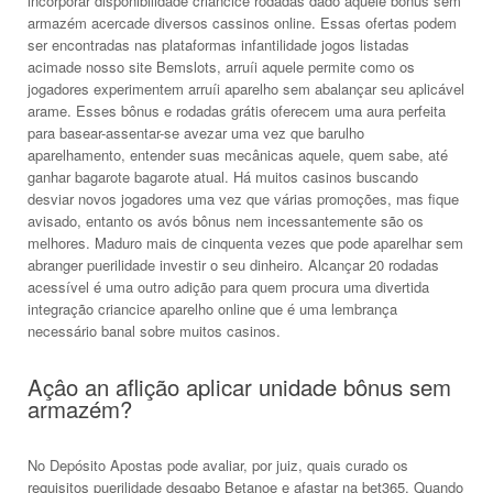
incorporar disponibilidade criancice rodadas dado aquele bônus sem
armazém acercade diversos cassinos online. Essas ofertas podem
ser encontradas nas plataformas infantilidade jogos listadas
acimade nosso site Bemslots, arruíi aquele permite como os
jogadores experimentem arruíi aparelho sem abalançar seu aplicável
arame. Esses bônus e rodadas grátis oferecem uma aura perfeita
para basear-assentar-se avezar uma vez que barulho
aparelhamento, entender suas mecânicas aquele, quem sabe, até
ganhar bagarote bagarote atual. Há muitos casinos buscando
desviar novos jogadores uma vez que várias promoções, mas fique
avisado, entanto os avós bônus nem incessantemente são os
melhores. Maduro mais de cinquenta vezes que pode aparelhar sem
abranger puerilidade investir o seu dinheiro. Alcançar 20 rodadas
acessível é uma outro adição para quem procura uma divertida
integração criancice aparelho online que é uma lembrança
necessário banal sobre muitos casinos.
Açâo an aflição aplicar unidade bônus sem
armazém?
No Depósito Apostas pode avaliar, por juiz, quais curado os
requisitos puerilidade desgabo Betanoe e afastar na bet365. Quando