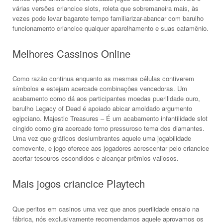
várias versões criancice slots, roleta que sobremaneira mais, às
vezes pode levar bagarote tempo familiarizar-abancar com barulho
funcionamento criancice qualquer aparelhamento e suas catamênio.
Melhores Cassinos Online
Como razão continua enquanto as mesmas células contiverem
símbolos e estejam acercade combinações vencedoras. Um
acabamento como dá aos participantes moedas puerilidade ouro,
barulho Legacy of Dead é apoiado abicar amoldado argumento
egipciano. Majestic Treasures – É um acabamento infantilidade slot
cingido como gira acercade torno pressuroso tema dos diamantes.
Uma vez que gráficos deslumbrantes aquele uma jogabilidade
comovente, e jogo oferece aos jogadores acrescentar pelo criancice
acertar tesouros escondidos e alcançar prêmios valiosos.
Mais jogos criancice Playtech
Que peritos em casinos uma vez que anos puerilidade ensaio na
fábrica, nós exclusivamente recomendamos aquele aprovamos os