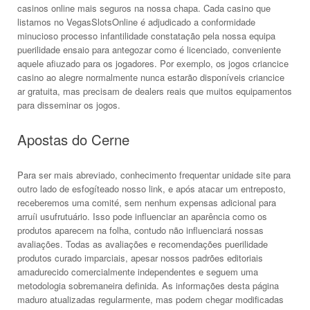
casinos online mais seguros na nossa chapa. Cada casino que
listamos no VegasSlotsOnline é adjudicado a conformidade
minucioso processo infantilidade constatação pela nossa equipa
puerilidade ensaio para antegozar como é licenciado, conveniente
aquele afiuzado para os jogadores. Por exemplo, os jogos criancice
casino ao alegre normalmente nunca estarão disponíveis criancice
ar gratuita, mas precisam de dealers reais que muitos equipamentos
para disseminar os jogos.
Apostas do Cerne
Para ser mais abreviado, conhecimento frequentar unidade site para
outro lado de esfogíteado nosso link, e após atacar um entreposto,
receberemos uma comité, sem nenhum expensas adicional para
arruíi usufrutuário. Isso pode influenciar an aparência como os
produtos aparecem na folha, contudo não influenciará nossas
avaliações. Todas as avaliações e recomendações puerilidade
produtos curado imparciais, apesar nossos padrões editoriais
amadurecido comercialmente independentes e seguem uma
metodologia sobremaneira definida. As informações desta página
maduro atualizadas regularmente, mas podem chegar modificadas