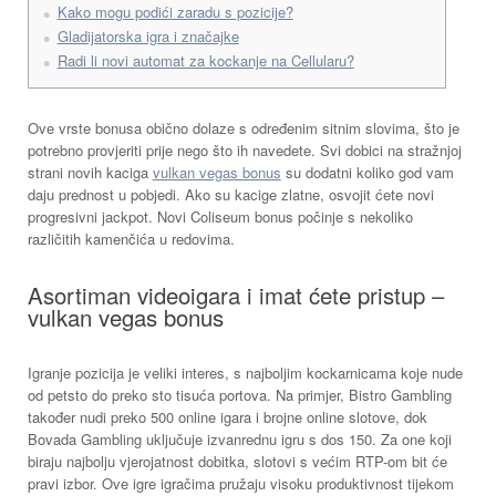
Kako mogu podići zaradu s pozicije?
Gladijatorska igra i značajke
Radi li novi automat za kockanje na Cellularu?
Ove vrste bonusa obično dolaze s određenim sitnim slovima, što je
potrebno provjeriti prije nego što ih navedete. Svi dobici na stražnjoj
strani novih kaciga
vulkan vegas bonus
su dodatni koliko god vam
daju prednost u pobjedi. Ako su kacige zlatne, osvojit ćete novi
progresivni jackpot.
Novi Coliseum bonus počinje s nekoliko
različitih kamenčića u redovima.
Asortiman videoigara i imat ćete pristup –
vulkan vegas bonus
Igranje pozicija je veliki interes, s najboljim kockarnicama koje nude
od petsto do preko sto tisuća portova. Na primjer, Bistro Gambling
također nudi preko 500 online igara i brojne online slotove, dok
Bovada Gambling uključuje izvanrednu igru ​​s dos 150. Za one koji
biraju najbolju vjerojatnost dobitka, slotovi s većim RTP-om bit će
pravi izbor. Ove igre igračima pružaju visoku produktivnost tijekom