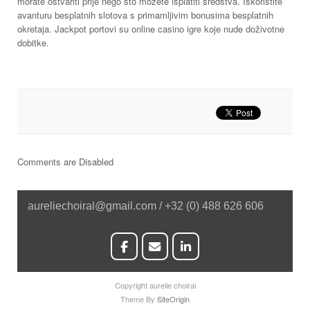
morate ostvariti prije nego što možete isplatiti sredstva. Iskoristite
avanturu besplatnih slotova s ​​primamljivim bonusima besplatnih
okretaja. Jackpot portovi su online casino igre koje nude doživotne
dobitke.
Comments are Disabled
aureliechoiral@gmail.com / +32 (0) 488 626 606
Copyright aurelie choiral
Theme By
SiteOrigin