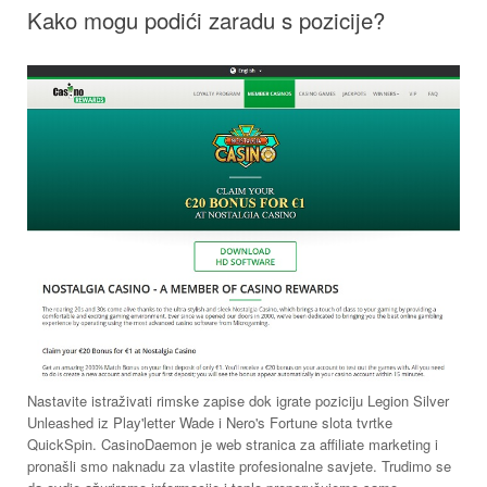
Kako mogu podići zaradu s pozicije?
Nastavite istraživati ​​rimske zapise dok igrate poziciju Legion Silver
Unleashed iz Play'letter Wade i Nero's Fortune slota tvrtke
QuickSpin. CasinoDaemon je web stranica za affiliate marketing i
pronašli smo naknadu za vlastite profesionalne savjete. Trudimo se