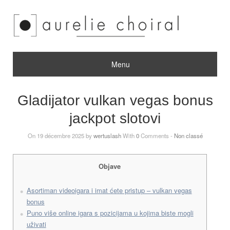
Menu
Gladijator vulkan vegas bonus
jackpot slotovi
On 19 décembre 2025 by
wertuslash
With
0
Comments -
Non classé
Objave
Asortiman videoigara i imat ćete pristup – vulkan vegas
bonus
Puno više online igara s pozicijama u kojima biste mogli
uživati