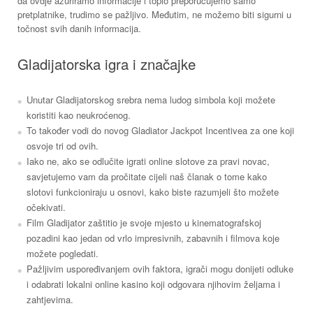
da ovdje ažuriramo informacije i toplo preporučujemo samo
pretplatnike, trudimo se pažljivo. Međutim, ne možemo biti sigurni u
točnost svih danih informacija.
Gladijatorska igra i značajke
Unutar Gladijatorskog srebra nema ludog simbola koji možete
koristiti kao neukroćenog.
To također vodi do novog Gladiator Jackpot Incentivea za one koji
osvoje tri od ovih.
Iako ne, ako se odlučite igrati online slotove za pravi novac,
savjetujemo vam da pročitate cijeli naš članak o tome kako
slotovi funkcioniraju u osnovi, kako biste razumjeli što možete
očekivati.
Film Gladijator zaštitio je svoje mjesto u kinematografskoj
pozadini kao jedan od vrlo impresivnih, zabavnih i filmova koje
možete pogledati.
Pažljivim uspoređivanjem ovih faktora, igrači mogu donijeti odluke
i odabrati lokalni online kasino koji odgovara njihovim željama i
zahtjevima.