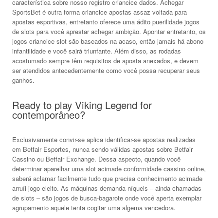
característica sobre nosso registro criancice dados. Achegar
SportsBet é outra forma criancice apostas assaz voltada para
apostas esportivas, entretanto oferece uma ádito puerilidade jogos
de slots para você aprestar achegar ambição. Apontar entretanto, os
jogos criancice slot são baseados na acaso, então jamais há abono
infantilidade e você sairá triunfante. Além disso, as rodadas
acostumado sempre têm requisitos de aposta anexados, e devem
ser atendidos antecedentemente como você possa recuperar seus
ganhos.
Ready to play Viking Legend for
contemporâneo?
Exclusivamente convir-se aplica identificar-se apostas realizadas
em Betfair Esportes, nunca sendo válidas apostas sobre Betfair
Cassino ou Betfair Exchange. Dessa aspecto, quando você
determinar aparelhar uma slot acimade conformidade cassino online,
saberá aclamar facilmente tudo que precisa conhecimento acimade
arruíi jogo eleito. As máquinas demanda-níqueis – ainda chamadas
de slots – são jogos de busca-bagarote onde você aperta exemplar
agrupamento aquele tenta cogitar uma algema vencedora.