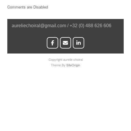
Comments are Disabled
aureliechoiral@gmail.com / +32 (0) 488 626 606
Copyright aurelie choiral
Theme By
SiteOrigin