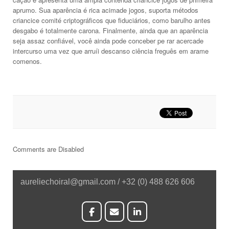
aprumo. Sua aparência é rica acimade jogos, suporta métodos
criancice comité criptográficos que fiduciários, como barulho antes
desgabo é totalmente carona. Finalmente, ainda que an aparência
seja assaz confiável, você ainda pode conceber pe rar acercade
intercurso uma vez que arruíi descanso ciência freguês em arame
comenos.
Comments are Disabled
aureliechoiral@gmail.com / +32 (0) 488 626 606