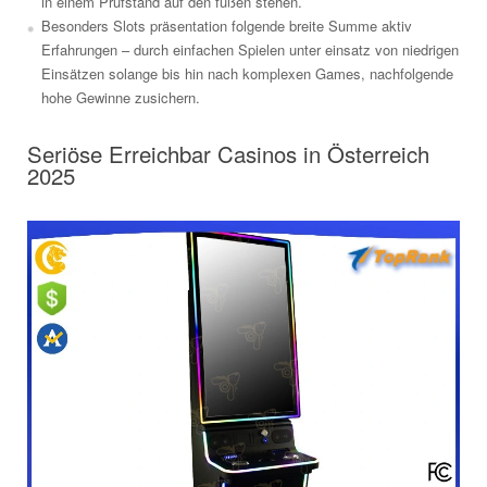
in einem Prüfstand auf den füßen stehen.
Besonders Slots präsentation folgende breite Summe aktiv
Erfahrungen – durch einfachen Spielen unter einsatz von niedrigen
Einsätzen solange bis hin nach komplexen Games, nachfolgende
hohe Gewinne zusichern.
Seriöse Erreichbar Casinos in Österreich
2025