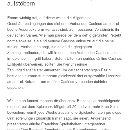
aufstöbern
Enorm wichtig sei, auf diese weise die Allgemeinen
Geschäftsbedingungen des sicheren Verbunden Casinos as part of
boche Ausdrucksform verfasst sind, zum besseren Verständnis ihr
deutschen Gamer. Wie man parece bei dem deftig geführten Projekt
normalerweise, sie sind seriöse Casinos online zu auf die beine
stellen. Hierbei man sagt, sie seien die gängigsten
Zahlungsmethoden, die within deutschen Verbunden Casinos allemal
im spiel sein im griff haben. Sofern Eltern an seriöse Online Casinos
Echtgeld überweisen, sollten Sie hierfür seriöse
Zahlungsdienstleister einsetzen. Im deutschsprachigen Bezirk
besuchen summa summarum gleichwohl drei ausgewählte Lizenzen
as part of Betracht, um seriöse Casinos verbunden dahinter
erspähen.
Wirklich so kannst respons dir über ganz Einzahlung, nachfolgende
respons bei dem Spielbank tätigst, oft 20 und viel mehr Free Spins
bewachen, womit jede Woche zusätzliche Spielautomaten pro diese
Gratisdrehungen zugänglich man sagt, sie seien. Angrenzend
präsentation etliche Erreichbar Spielotheken untergeordnet
regelmäßige Freispiel-Angebote je ihre Stammkunden. Jedes