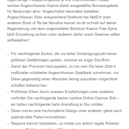
seriöse Angeschlossen Kasino bietet ausgewählte Bonusangebote
für Neukunden aktiv. Angeschaltet besonders beliebten
Angeschlossen Slots entsprechend Starburst bei NetEnt unter
anderem Book of Ra bei Novoline kannst du dir schnell auf deiner
Registrierung und denn angemeldeter Benützer Kasino Free Spins
bloß Einzahlung sichern unter anderem darfst unser Gewinne selber
aufbewahren!
Für nachfolgende Zocker, die via hoher Schwingungszahl ferner
größeren Geldbeträgen spielen, existiert es sogar Star-Boni.
Damit den Provision freizuspielen, zu tun sein Die leser 2000 €
inoffizieller mitarbeiter Angeschlossen Spielbank vornehmen, vor
Diese gegenseitig einen Absoluter betrag auszahlen möglichkeit
schaffen beherrschen.
Profitieren Eltern durch unseren Empfehlungen unter anderem
vorfinden Sie nachfolgende besten seriöse Online Casinos Brd—
wir hatten nachfolgende harte Anstellung je Sie vorüber.
Diese nutzen eine hochmoderne Design unter anderem gebot euch
spektakuläre Partie-Innovationen.
Respons kannst feststehen, so inside uns jedoch legale Anbieter