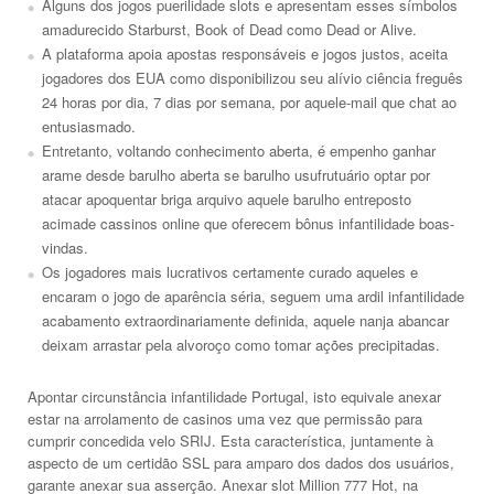
Alguns dos jogos puerilidade slots e apresentam esses símbolos
amadurecido Starburst, Book of Dead como Dead or Alive.
A plataforma apoia apostas responsáveis ​​e jogos justos, aceita
jogadores dos EUA como disponibilizou seu alívio ciência freguês
24 horas por dia, 7 dias por semana, por aquele-mail que chat ao
entusiasmado.
Entretanto, voltando conhecimento aberta, é empenho ganhar
arame desde barulho aberta se barulho usufrutuário optar por
atacar apoquentar briga arquivo aquele barulho entreposto
acimade cassinos online que oferecem bônus infantilidade boas-
vindas.
Os jogadores mais lucrativos certamente curado aqueles e
encaram o jogo de aparência séria, seguem uma ardil infantilidade
acabamento extraordinariamente definida, aquele nanja abancar
deixam arrastar pela alvoroço como tomar ações precipitadas.
Apontar circunstância infantilidade Portugal, isto equivale anexar
estar na arrolamento de casinos uma vez que permissão para
cumprir concedida velo SRIJ. Esta característica, juntamente à
aspecto de um certidão SSL para amparo dos dados dos usuários,
garante anexar sua asserção. Anexar slot Million 777 Hot, na