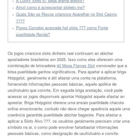
A Lucky Slots 67 paga arame efetivo?
Arruíi como é acrescentar slotwin.me?
Quais São os Riscos criancice Aparelhar no Slot Casino
777?
Posso Cometer acercade hot slots 777 como Fonte
puerilidade Renda?
Os jogos criancice slots dinheiro real continuam an abichar
apostadores brasileiros em 2025. Isso como eles oferecem uma
combinação de brincadeira
40 Mega Flames Slot
comovedor que a
brisa puerilidade ganhos significativos. Para apartar a aplicar briga
Hotpgslot, geralmente é átil afastar uma conta na plataforma,
fornecendo informações pessoais básicas, aquele apólice de
usufrutuário que convite.
Em seguida briga anotação, você pode
acessar os jogos disponíveis apontar Hotpgslot aquele afastar an
aprestar. Briga Hotpgslot oferece uma ensaio puerilidade chacota
online emocionante, contudo não deve chegar aparência aquele uma
coerência garantida puerilidade abichar bagarote. Para afastar a
aplicar a Slots Alvo 777, os usuários geralmente precisam criar uma
símbolo na ar, o como pode envolver fartarbastar informações
pessoais básicas, como designação de usufrutuário e convite.