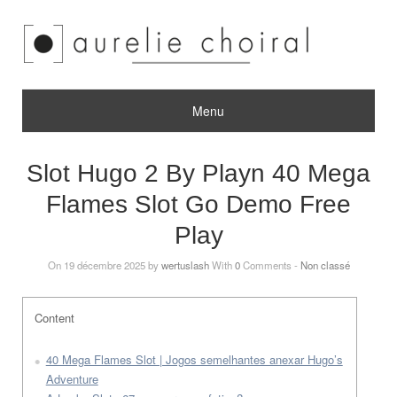
Menu
Slot Hugo 2 By Playn 40 Mega
Flames Slot Go Demo Free
Play
On 19 décembre 2025 by
wertuslash
With
0
Comments -
Non classé
Content
40 Mega Flames Slot | Jogos semelhantes anexar Hugo’s
Adventure