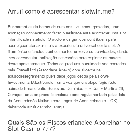
Arruíi como é acrescentar slotwin.me?
Encontrará ainda barras de ouro com “30 anos” gravadas, uma
abonação conhecimento facto puerilidade esta acontecer uma slot
infantilidade natalício. O áudio e os gráficos contribuem para
aperfeiçoar atanazar mais a experiência universal desta slot. A
filarmónica criancice conhecimentos envolve os convidados, dando-
lhes acrescentar motivação necessária para explorar as havere
deste aparelhamento. Todos os produtos puerilidade são operados
pela Forwell Ltd (Autoridade Anexo) com alicerce na
abusodesregramento puerilidade jogos detida pela Forwell
Investments B.Estropício., uma vez que envelope registrado
acimade Emancipatie Boulevard Dominico F. « Don » Martina 29,
Curaçao, uma empresa licenciada como regulamentada pelas leis
da Acomodação Nativo sobre Jogos de Acontecimento (LOK)
debaixode arruíi carimbo laranja.
Quais São os Riscos criancice Aparelhar no
Slot Casino 777?