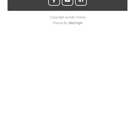
Copyright aurelie choiral
Theme By
SiteOrigin