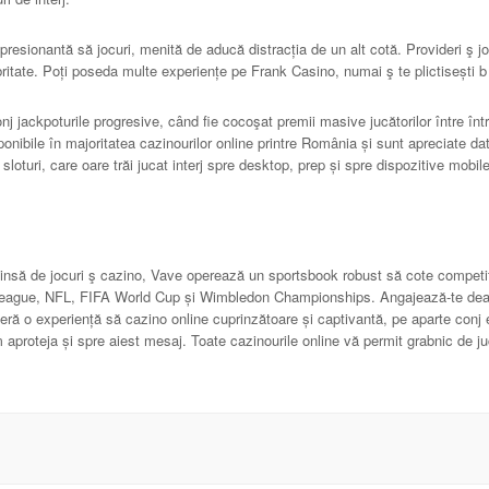
resionantă să jocuri, menită de aducă distracția de un alt cotă. Provideri ş jo
britate. Poți poseda multe experiențe pe Frank Casino, numai ş te plictisești b
conj jackpoturile progresive, când fie cocoşat premii masive jucătorilor între î
onibile în majoritatea cazinourilor online printre România și sunt apreciate da
oturi, care oare trăi jucat interj spre desktop, prep și spre dispozitive mobile
tinsă de jocuri ş cazino, Vave operează un sportsbook robust să cote competiti
 League, NFL, FIFA World Cup și Wimbledon Championships. Angajează-te deasup
ră o experiență să cazino online cuprinzătoare și captivantă, pe aparte conj e
 aproteja și spre aiest mesaj. Toate cazinourile online vă permit grabnic de juc