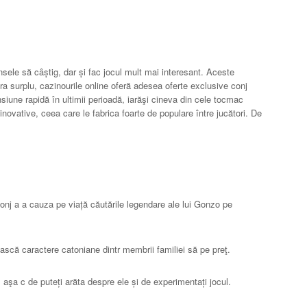
sele să câștig, dar și fac jocul mult mai interesant. Aceste
a surplu, cazinourile online oferă adesea oferte exclusive conj
siune rapidă în ultimii perioadă, iarăşi cineva din cele tocmac
novative, ceea care le fabrica foarte de populare între jucători. De
nj a a cauza pe viață căutările legendare ale lui Gonzo pe
ască caractere catoniane dintr membrii familiei să pe preţ.
 aşa c de puteți arăta despre ele și de experimentați jocul.