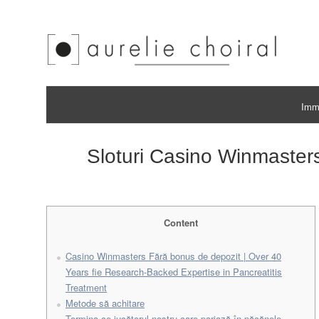
Immo
Sloturi Casino Winmaster
Content
Casino Winmasters Fără bonus de depozit | Over 40
Years fie Research-Backed Expertise in Pancreatitis
Treatment
Metode să achitare
Termina ce jucătorul nostru care pariază în păcănele