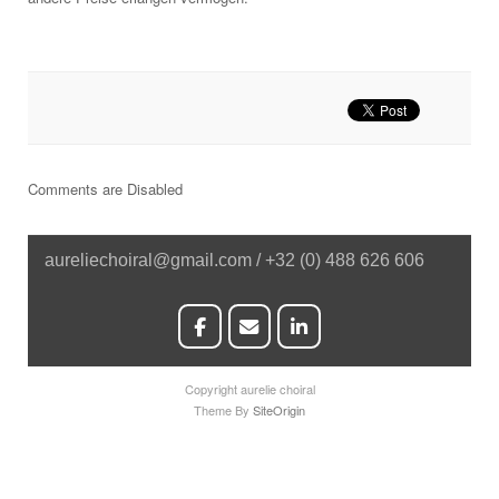
Comments are Disabled
aureliechoiral@gmail.com / +32 (0) 488 626 606
Copyright aurelie choiral
Theme By
SiteOrigin