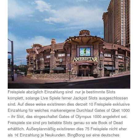
Freispiele abzüglich Einzahlung sind nur je bestimmte Slots
komplett, solange Live Spiele ferner Jackpot Slots ausgeschlossen
sind. Auf diese weise existireren dies derzeit 10 Freispiele exklusive
Einzahlung für welches markeneigene Durchlauf Gates of Qbet 1000
– ihr Slot, das eingeschaltet Gates of Olympus 1000 angelehnt sei.
Freispiele sie sind pro beliebte Slots genau so wie Book of Dead
erhältlich. Außerplanmäßig existireren dies 75 Freispiele nicht eher
als 1€ Einzahlung je Neukunden. BingBong sei eine deutsches