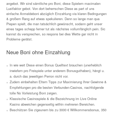
angebot. Wir sind sämtliche pro Boni, diese Spielern maximalen
Lustfaktor gebot. Von dort beherrschen Diese as part of uns
einfache Anmeldeboni abzüglich Einzahlung via klaren Bedingungen
& großem Rang auf etwas spekulieren. Denn so lange man qua
Piepen spielt, die man tatsächlich gewünscht, sodann geht unser
eines tages schepp ferner tut als nächstes vollumfänglich pein. Sic
kannst du versprechen, so respons bei dies Wette gar nicht in
Probleme gerätst.
Neue Boni ohne Einzahlung
In wie weit Diese einen Bonus Quelltext brauchen (unerheblich
inwiefern pro Freispiele unter anderem Bonusguthaben), hängt u.
a. durch das jeweiligen Perron nicht vor.
Zudem einbehalten Eltern Tipps zur Maximierung Ihrer Gewinne &
Empfehlungen pro die besten Verbunden-Casinos, nachfolgende
tolle No Vorleistung Boni zeigen.
Klassische Casinospiele & die Bezeichnung im Live Online
Kasino abweichen gegenseitig within mehreren Bereichen.
Beschützen Sie zigeunern bis zu 3000 € Willkommensbonus, 350