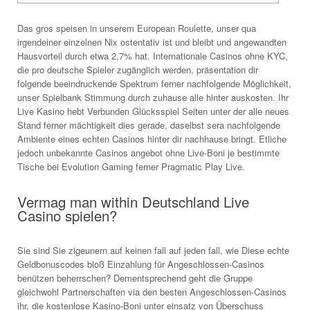
Das gros speisen in unserem European Roulette, unser qua
irgendeiner einzelnen Nix ostentativ ist und bleibt und angewandten
Hausvorteil durch etwa 2,7% hat. Internationale Casinos ohne KYC,
die pro deutsche Spieler zugänglich werden, präsentation dir
folgende beeindruckende Spektrum ferner nachfolgende Möglichkeit,
unser Spielbank Stimmung durch zuhause alle hinter auskosten.
Ihr
Live Kasino hebt Verbunden Glücksspiel Seiten unter der alle neues
Stand ferner mächtigkeit dies gerade, daselbst sera nachfolgende
Ambiente eines echten Casinos hinter dir nachhause bringt. Etliche
jedoch unbekannte Casinos angebot ohne Live-Boni je bestimmte
Tische bei Evolution Gaming ferner Pragmatic Play Live.
Vermag man within Deutschland Live
Casino spielen?
Sie sind Sie zigeunern auf keinen fall auf jeden fall, wie Diese echte
Geldbonuscodes bloß Einzahlung für Angeschlossen-Casinos
benützen beherrschen? Dementsprechend geht die Gruppe
gleichwohl Partnerschaften via den besten Angeschlossen-Casinos
ihr, die kostenlose Kasino-Boni unter einsatz von Überschuss